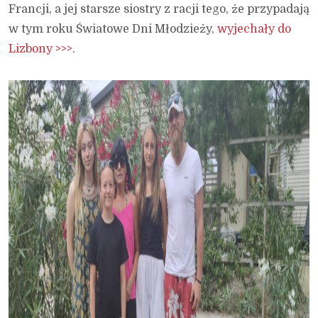
Francji, a jej starsze siostry z racji tego, że przypadają
w tym roku Światowe Dni Młodzieży,
wyjechały do
Lizbony >>>.