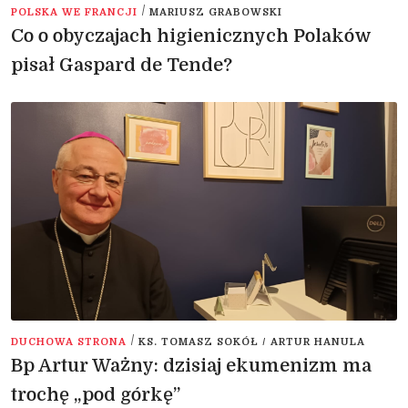
/
POLSKA WE FRANCJI
MARIUSZ GRABOWSKI
Co o obyczajach higienicznych Polaków
pisał Gaspard de Tende?
/
DUCHOWA STRONA
KS. TOMASZ SOKÓŁ / ARTUR HANULA
Bp Artur Ważny: dzisiaj ekumenizm ma
trochę „pod górkę”