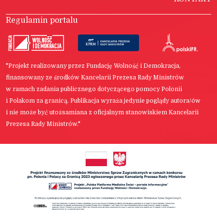
Regulamin portalu
"Projekt realizowany przez Fundację Wolność i Demokracja,
finansowany ze środków Kancelarii Prezesa Rady Ministrów
w ramach zadania publicznego dotyczącego pomocy Polonii
i Polakom za granicą. Publikacja wyraża jedynie poglądy autora/ów
i nie może być utożsamiana z oficjalnym stanowiskiem Kancelarii
Prezesa Rady Ministrów."