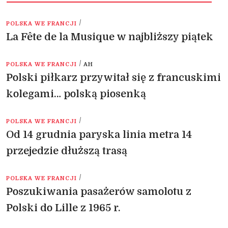
/
POLSKA WE FRANCJI
La Fête de la Musique w najbliższy piątek
/
POLSKA WE FRANCJI
AH
Polski piłkarz przywitał się z francuskimi
kolegami… polską piosenką
/
POLSKA WE FRANCJI
Od 14 grudnia paryska linia metra 14
przejedzie dłuższą trasą
/
POLSKA WE FRANCJI
Poszukiwania pasażerów samolotu z
Polski do Lille z 1965 r.