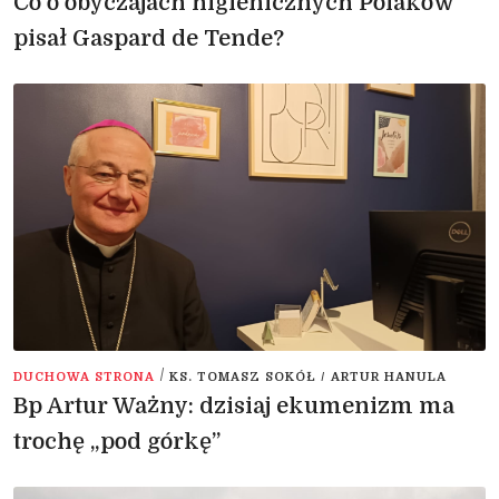
Co o obyczajach higienicznych Polaków
pisał Gaspard de Tende?
/
DUCHOWA STRONA
KS. TOMASZ SOKÓŁ / ARTUR HANULA
Bp Artur Ważny: dzisiaj ekumenizm ma
trochę „pod górkę”