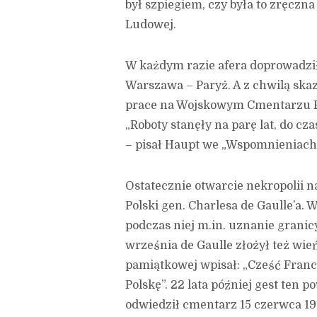
był szpiegiem, czy była to zręczn
Ludowej.
W każdym razie afera doprowadzi
Warszawa – Paryż. A z chwilą sk
prace na Wojskowym Cmentarzu 
„Roboty stanęły na parę lat, do cz
– pisał Haupt we „Wspomnieniach
Ostatecznie otwarcie nekropolii n
Polski gen. Charlesa de Gaulle’a.
podczas niej m.in. uznanie granic
września de Gaulle złożył też wi
pamiątkowej wpisał: „Cześć Fran
Polskę”. 22 lata później gest ten 
odwiedził cmentarz 15 czerwca 19