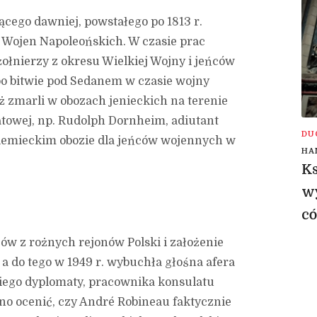
jącego dawniej, powstałego po 1813 r.
 Wojen Napoleońskich. W czasie prac
ołnierzy z okresu Wielkiej Wojny i jeńców
po bitwie pod Sedanem w czasie wojny
eż zmarli w obozach jenieckich na terenie
atowej, np. Rudolph Dornheim, adiutant
DU
niemieckim obozie dla jeńców wojennych w
HA
Ks
wy
có
w z rożnych rejonów Polski i założenie
a do tego w 1949 r. wybuchła głośna afera
iego dyplomaty, pracownika konsulatu
dno ocenić, czy André Robineau faktycznie