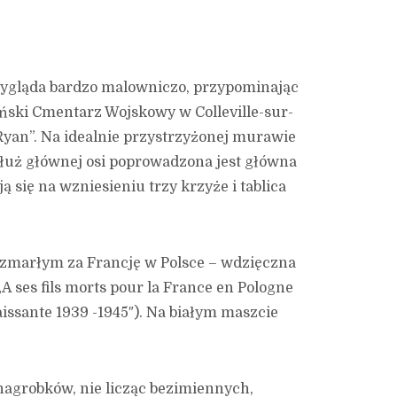
wygląda bardzo malowniczo, przypominając
ski Cmentarz Wojskowy w Colleville-sur-
Ryan”. Na idealnie przystrzyżonej murawie
dłuż głównej osi poprowadzona jest główna
ą się na wzniesieniu trzy krzyże i tablica
zmarłym za Francję w Polsce – wdzięczna
A ses fils morts pour la France en Pologne
issante 1939 -1945″). Na białym maszcie
nagrobków, nie licząc bezimiennych,