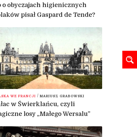
 o obyczajach higienicznych
laków pisał Gaspard de Tende?
/
LSKA WE FRANCJI
MARIUSZ GRABOWSKI
łac w Świerklańcu, czyli
agiczne losy „Małego Wersalu”