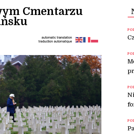
owym Cmentarzu
ańsku
PO
C
PO
Mo
pr
PO
Ni
fo
PO
Pa