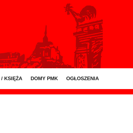
/ KSIĘŻA
DOMY PMK
OGŁOSZENIA