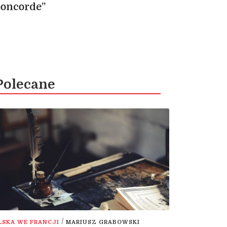
Concorde”
Polecane
/
LSKA WE FRANCJI
MARIUSZ GRABOWSKI