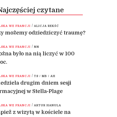
Najczęściej czytane
/
LSKA WE FRANCJI
ALICJA REKŚĆ
zy możemy odziedziczyć traumę?
/
LSKA WE FRANCJI
NN
żna było na nią liczyć w 100
oc.
/
LSKA WE FRANCJI
TS / MB / AH
edziela drugim dniem sesji
rmacyjnej w Stella-Plage
/
LSKA WE FRANCJI
ARTUR HANULA
pież z wizytą w kościele na