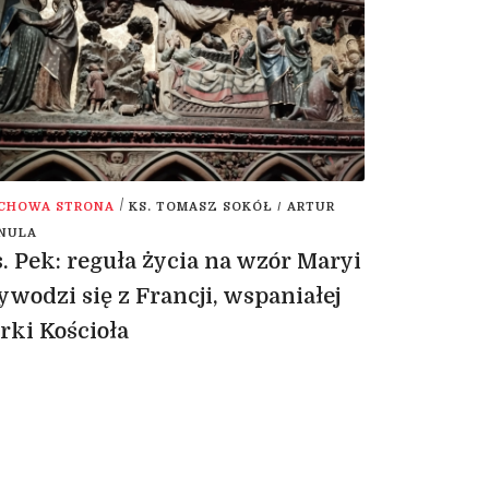
/
CHOWA STRONA
KS. TOMASZ SOKÓŁ / ARTUR
NULA
. Pek: reguła życia na wzór Maryi
wodzi się z Francji, wspaniałej
rki Kościoła