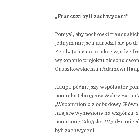
„Francuzi byli zachwyceni”
Pomysł, aby pochówki francuskic
jednym miejscu narodził się po dr
Zgodziły się na to także władze f
wykonanie projektu zlecono dwó
Gruszkowskiemu i Adamowi Haup
Haupt, późniejszy współautor pom
pomnika Obrońców Wybrzeża na We
„Wspomnienia z odbudowy Główne
miejsce wyniesione na wzgórzu, z
panoramę Gdańska. Władze miejski
byli zachwyceni”.