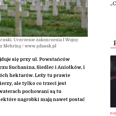
„
uski. Uczczenie zakończenia I Wojny
orz Mehring / www.gdansk.pl
duje się przy ul. Powstańców
zu Suchanina, Siedlec i Aniołków, i
óch hektarów. Leży tu prawie
erzy, ale tylko co trzeci jest
waterach pochowani są tu
iektóre nagrobki mają nawet postać
PO