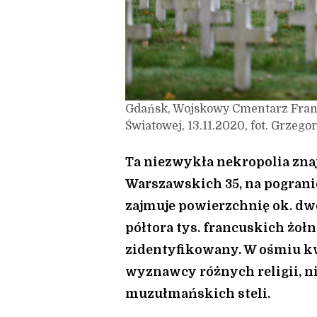
Gdańsk, Wojskowy Cmentarz Franc
Światowej, 13.11.2020, fot. Grzeg
Ta niezwykła nekropolia znaj
Warszawskich 35, na pogranic
zajmuje powierzchnię ok. dw
półtora tys. francuskich żołni
zidentyfikowany. W ośmiu k
wyznawcy różnych religii, n
muzułmańskich steli.