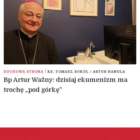
/
DUCHOWA STRONA
KS. TOMASZ SOKÓŁ / ARTUR HANULA
Bp Artur Ważny: dzisiaj ekumenizm ma
trochę „pod górkę”