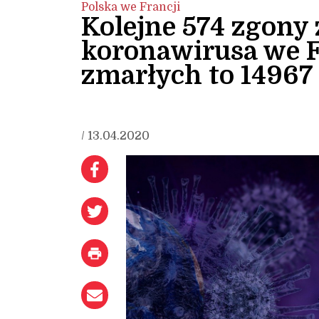
Polska we Francji
Kolejne 574 zgony
koronawirusa we Fr
zmarłych to 14967
/ 13.04.2020