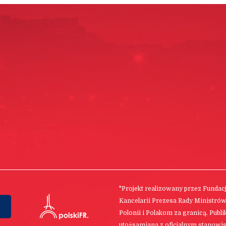
"Projekt realizowany przez Funda
Kancelarii Prezesa Rady Ministró
Polonii i Polakom za granicą. Publ
utożsamiana z oficjalnym stanowis