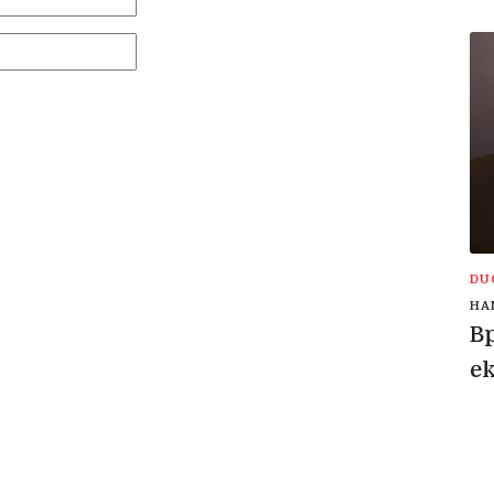
DU
HA
Bp
e