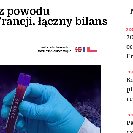
 z powodu
ancji, łączny bilans
PO
70
os
Fr
PO
Ka
pi
re
PO
Pa
cz