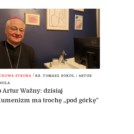
/
CHOWA STRONA
KS. TOMASZ SOKÓŁ / ARTUR
NULA
 Artur Ważny: dzisiaj
kumenizm ma trochę „pod górkę”