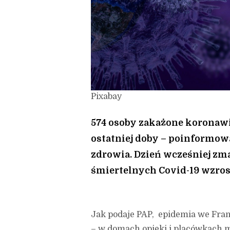
Pixabay
574 osoby zakażone koronaw
ostatniej doby – poinformow
zdrowia. Dzień wcześniej zmar
śmiertelnych Covid-19 wzrosł
Jak podaje PAP, epidemia we Franc
– w domach opieki i placówkach 