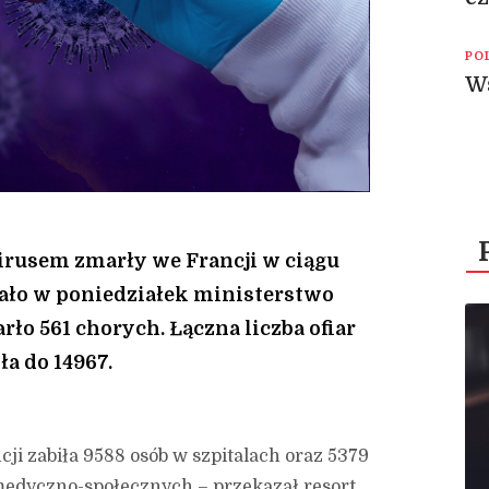
PO
W
irusem zmarły we Francji w ciągu
ało w poniedziałek ministerstwo
ło 561 chorych. Łączna liczba ofiar
a do 14967.
ji zabiła 9588 osób w szpitalach oraz 5379
medyczno-społecznych – przekazał resort.