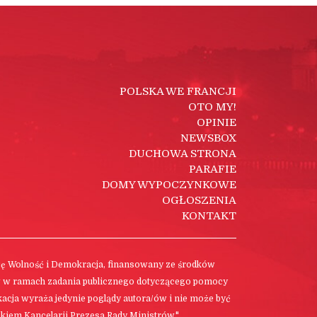
POLSKA WE FRANCJI
OTO MY!
OPINIE
NEWSBOX
DUCHOWA STRONA
PARAFIE
DOMY WYPOCZYNKOWE
OGŁOSZENIA
KONTAKT
cję Wolność i Demokracja, finansowany ze środków
w w ramach zadania publicznego dotyczącego pomocy
ikacja wyraża jedynie poglądy autora/ów i nie może być
kiem Kancelarii Prezesa Rady Ministrów."