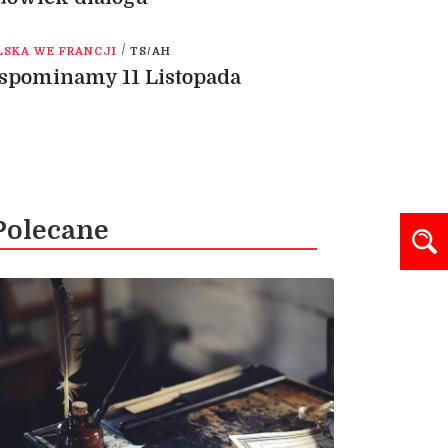
/
LSKA WE FRANCJI
TS/AH
spominamy 11 Listopada
Polecane