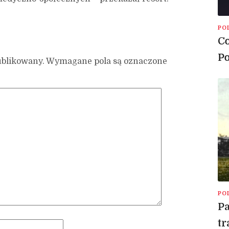
PO
Co
Po
ublikowany.
Wymagane pola są oznaczone
PO
Pa
tr