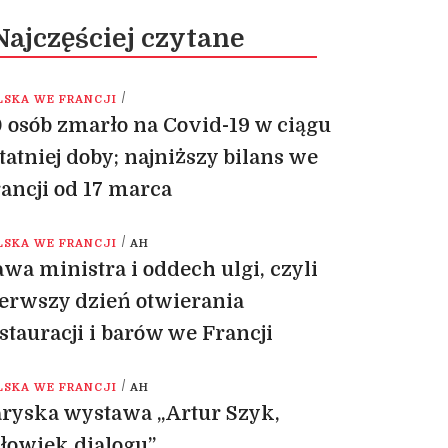
Najczęściej czytane
/
LSKA WE FRANCJI
 osób zmarło na Covid-19 w ciągu
tatniej doby; najniższy bilans we
ancji od 17 marca
/
LSKA WE FRANCJI
AH
wa ministra i oddech ulgi, czyli
erwszy dzień otwierania
stauracji i barów we Francji
/
LSKA WE FRANCJI
AH
ryska wystawa „Artur Szyk,
łowiek dialogu”