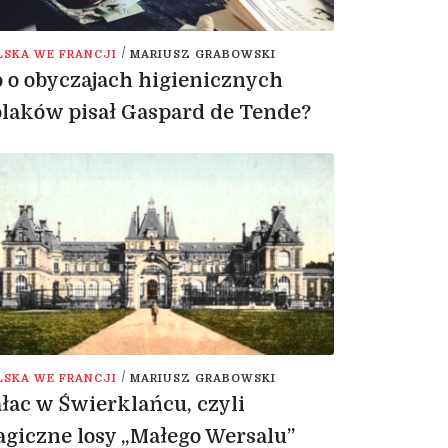
/
LSKA WE FRANCJI
MARIUSZ GRABOWSKI
 o obyczajach higienicznych
laków pisał Gaspard de Tende?
/
LSKA WE FRANCJI
MARIUSZ GRABOWSKI
łac w Świerklańcu, czyli
agiczne losy „Małego Wersalu”