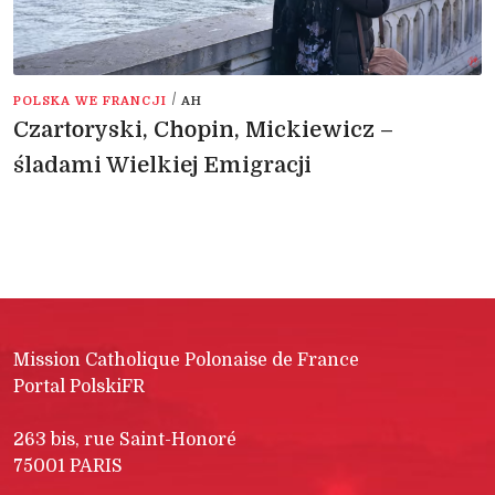
/
POLSKA WE FRANCJI
AH
Czartoryski, Chopin, Mickiewicz –
śladami Wielkiej Emigracji
Mission Catholique Polonaise de France
Portal PolskiFR
263 bis, rue Saint-Honoré
75001 PARIS