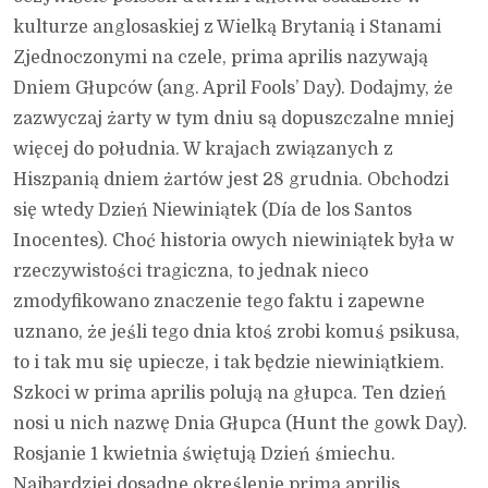
kulturze anglosaskiej z Wielką Brytanią i Stanami
Zjednoczonymi na czele, prima aprilis nazywają
Dniem Głupców (ang. April Fools’ Day). Dodajmy, że
zazwyczaj żarty w tym dniu są dopuszczalne mniej
więcej do południa. W krajach związanych z
Hiszpanią dniem żartów jest 28 grudnia. Obchodzi
się wtedy Dzień Niewiniątek (Día de los Santos
Inocentes). Choć historia owych niewiniątek była w
rzeczywistości tragiczna, to jednak nieco
zmodyfikowano znaczenie tego faktu i zapewne
uznano, że jeśli tego dnia ktoś zrobi komuś psikusa,
to i tak mu się upiecze, i tak będzie niewiniątkiem.
Szkoci w prima aprilis polują na głupca. Ten dzień
nosi u nich nazwę Dnia Głupca (Hunt the gowk Day).
Rosjanie 1 kwietnia świętują Dzień śmiechu.
Najbardziej dosadne określenie prima aprilis