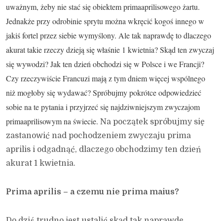
uważnym, żeby nie stać się obiektem primaaprilisowego żartu.
Jednakże przy odrobinie sprytu można wkręcić kogoś innego w
jakiś fortel przez siebie wymyślony. Ale tak naprawdę to dlaczego
akurat takie rzeczy dzieją się właśnie 1 kwietnia? Skąd ten zwyczaj
się wywodzi? Jak ten dzień obchodzi się w Polsce i we Francji?
Czy rzeczywiście Francuzi mają z tym dniem więcej wspólnego
niż mogłoby się wydawać? Spróbujmy pokrótce odpowiedzieć
sobie na te pytania i przyjrzeć się najdziwniejszym zwyczajom
primaaprilisowym na świecie.
Na początek spróbujmy się
zastanowić nad pochodzeniem zwyczaju prima
aprilis i odgadnąć, dlaczego obchodzimy ten dzień
akurat 1 kwietnia.
Prima aprilis – a czemu nie prima maius?
Do dziś trudno jest ustalić skąd tak naprawdę