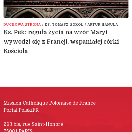
/
DUCHOWA STRONA
KS. TOMASZ SOKÓŁ / ARTUR HANULA
Ks. Pek: reguła życia na wzór Maryi
wywodzi się z Francji, wspaniałej córki
Kościoła
Mission Catholique Polonaise de France
Portal PolskiFR
263 bis, rue Saint-Honoré
75001 PARIS