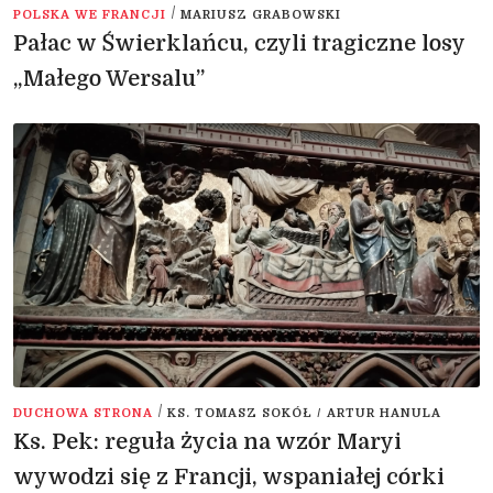
/
POLSKA WE FRANCJI
MARIUSZ GRABOWSKI
Pałac w Świerklańcu, czyli tragiczne losy
„Małego Wersalu”
/
DUCHOWA STRONA
KS. TOMASZ SOKÓŁ / ARTUR HANULA
Ks. Pek: reguła życia na wzór Maryi
wywodzi się z Francji, wspaniałej córki