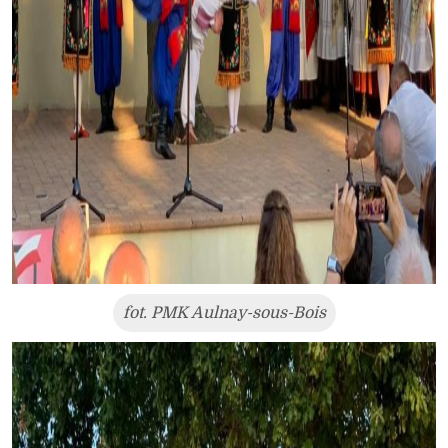
fot. PMK Aulnay-sous-Bois