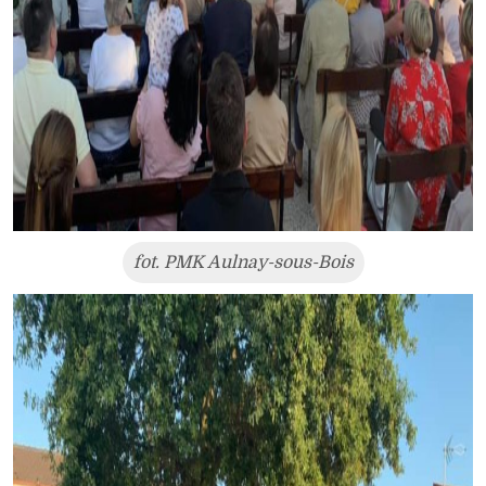
fot. PMK Aulnay-sous-Bois