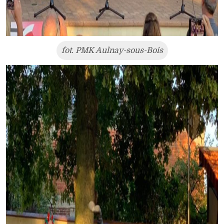
fot. PMK Aulnay-sous-Bois