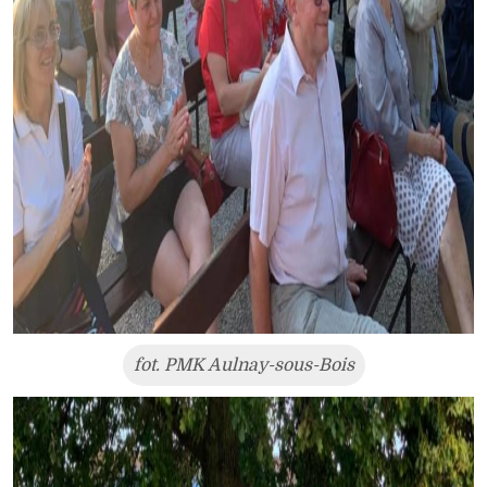
fot. PMK Aulnay-sous-Bois