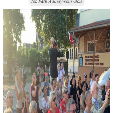
fot. PMK Aulnay-sous-Bois