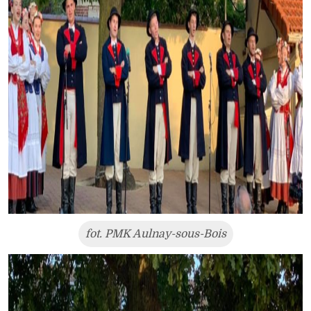
fot. PMK Aulnay-sous-Bois