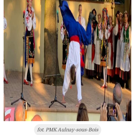
fot. PMK Aulnay-sous-Bois