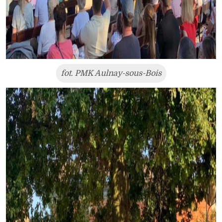
fot. PMK Aulnay-sous-Bois