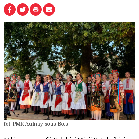
fot. PMK Aulnay-sous-Bois