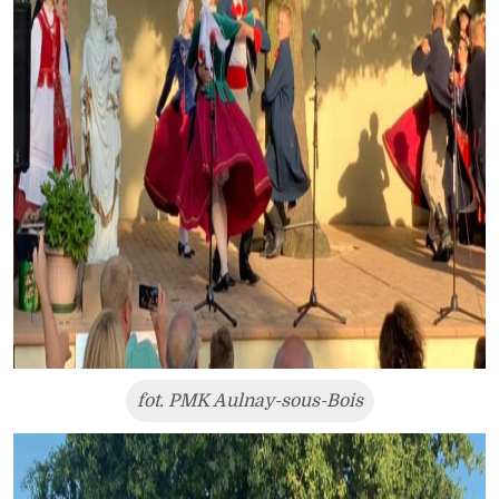
fot. PMK Aulnay-sous-Bois