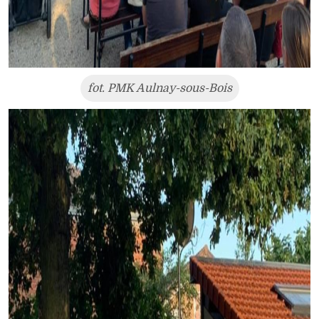
fot. PMK Aulnay-sous-Bois