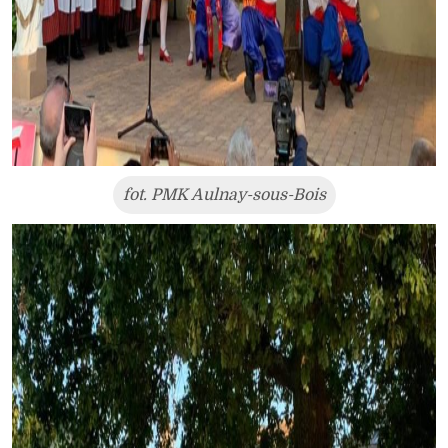
fot. PMK Aulnay-sous-Bois