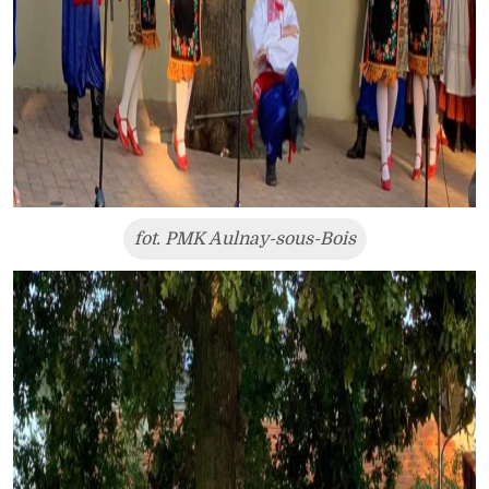
fot. PMK Aulnay-sous-Bois