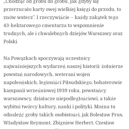
„Chodząc od grobu do grobu, jak gdyby się
przerzucało karty owej wielkiej księgi do przodu, to
znów wstecz”. I rzeczywiście – każdy zakątek tego
43-hektarowego cmentarza to wspomnienie
trudnych, ale i chwalebnych dziejów Warszawy oraz
Polski.
Na Powązkach spoczywają uczestnicy
najważniejszych wydarzeń naszej historii: żołnierze
powstań narodowych, weterani wojen
napoleońskich, legioniści Piłsudskiego, bohaterowie
kampanii wrześniowej 1939 roku, powstańcy
warszawscy, działacze niepodległościowi, a także
wybitni twórcy kultury, nauki i polityki. Można tu
odnaleźć groby takich osobistości, jak Bolesław Prus,
Władysław Reymont, Zbigniew Herbert, Czesław