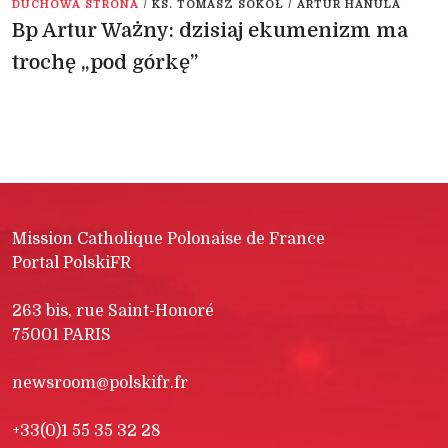
/
DUCHOWA STRONA
KS. TOMASZ SOKÓŁ / ARTUR HANULA
Bp Artur Ważny: dzisiaj ekumenizm ma
trochę „pod górkę”
Mission Catholique Polonaise de France
Portal PolskiFR
263 bis, rue Saint-Honoré
75001 PARIS
newsroom@polskifr.fr
+33(0)1 55 35 32 28