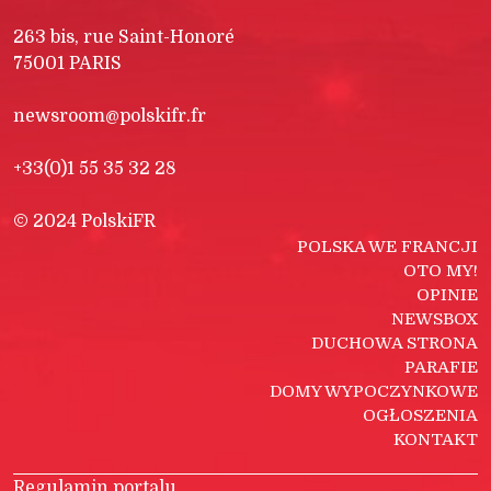
263 bis, rue Saint-Honoré
75001 PARIS
newsroom@polskifr.fr
+33(0)1 55 35 32 28
© 2024 PolskiFR
POLSKA WE FRANCJI
OTO MY!
OPINIE
NEWSBOX
DUCHOWA STRONA
PARAFIE
DOMY WYPOCZYNKOWE
OGŁOSZENIA
KONTAKT
Regulamin portalu