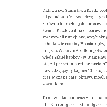
Oktawa św. Stanisława Kostki ob
od ponad 200 lat. Świadczą o tym h
zarówno literackie jak i prasowe 
święta. Każdego dnia celebrowano
sprawowali nuncjusze, arcybiskupi,
członkowie rodziny Habsburgów, l
miejsca. Ważnym źródłem potwie
wiedeńskiej kaplicy św. Stanisław
pt. „Ad perpetuam rei memoriam” 
nawiedzający tę kaplicę 13 listop
oraz w czasie całej oktawy, mogl
warunkami.
To niewielkie pomieszczenie na p
ulic Kurrentgasse i Steindlgasse,