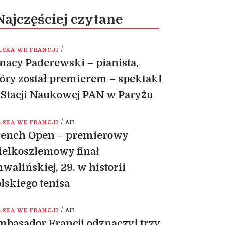
Najczęściej czytane
/
LSKA WE FRANCJI
nacy Paderewski – pianista,
óry został premierem – spektakl
Stacji Naukowej PAN w Paryżu
/
LSKA WE FRANCJI
AH
rench Open – premierowy
elkoszlemowy finał
walińskiej, 29. w historii
lskiego tenisa
/
LSKA WE FRANCJI
AH
basador Francji odznaczył trzy