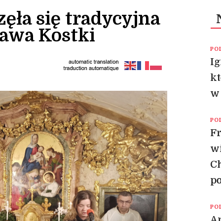
ęła się tradycyjna
ława Kostki
PO
Ig
kt
w 
PO
F
wi
Ch
po
PO
Am