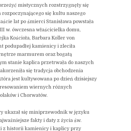
rzeżyć mistycznych rozstrzygnęły się
em rozpoczynającego się kultu naszego
aście lat po śmierci Stanisława powstała
III w. ówczesna właścicielka domu,
jka Kościoła, Barbara Koller von
 podupadłej kamienicy i zleciła
 wnętrze marmurem oraz bogatą
ym stanie kaplica przetrwała do naszych
zakorzeniła się tradycja obchodzenia
tóra jest kultywowana po dzień dzisiejszy
nteresowaniem wiernych różnych
Polaków i Chorwatów.
wy ukazał się miniprzewodnik w języku
jważniejsze fakty i daty z życia św.
 z historii kamienicy i kaplicy przy