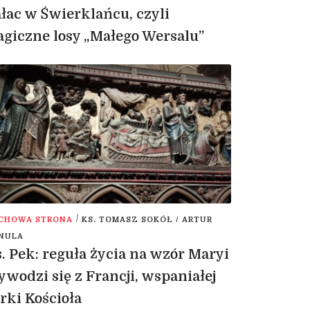
łac w Świerklańcu, czyli
agiczne losy „Małego Wersalu”
/
CHOWA STRONA
KS. TOMASZ SOKÓŁ / ARTUR
NULA
. Pek: reguła życia na wzór Maryi
wodzi się z Francji, wspaniałej
rki Kościoła