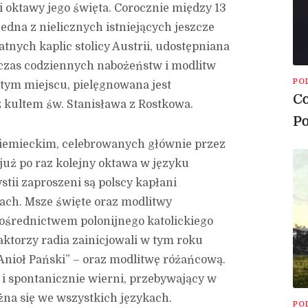
i oktawy jego święta. Corocznie między 13
jedna z nielicznych istniejących jeszcze
tnych kaplic stolicy Austrii, udostępniana
dczas codziennych nabożeństw i modlitw
PO
ym miejscu, pielęgnowana jest
Co
 kultem św. Stanisława z Rostkowa.
Po
iemieckim, celebrowanych głównie przez
już po raz kolejny oktawa w języku
tii zaproszeni są polscy kapłani
ach. Msze święte oraz modlitwy
ośrednictwem polonijnego katolickiego
aktorzy radia zainicjowali w tym roku
nioł Pański” – oraz modlitwę różańcową.
 i spontanicznie wierni, przebywający w
żna się we wszystkich językach.
PO