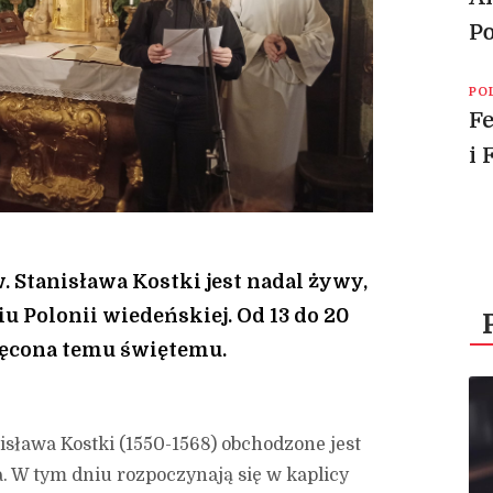
Po
PO
Fe
i 
w. Stanisława Kostki jest nadal żywy,
 Polonii wiedeńskiej. Od 13 do 20
ięcona temu świętemu.
isława Kostki (1550-1568) obchodzone jest
a. W tym dniu rozpoczynają się w kaplicy