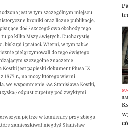
Pa
chodzona jest w tym szczególnym miejscu
tr
istoryczne kroniki oraz liczne publikacje,
opisujące dość szczegółowo obchody tego
 tu po kilka Mszy świętych. Eucharystię
 biskupi i prałaci. Wierni, w tym także
icznie pielgrzymowali do tego świętego
rdzającym szczególne znaczenie
a Kostki jest papieski dokument Piusa IX
z 1877 r., na mocy którego wierni
ada, we wspomnienie św. Stanisława Kostki,
DU
i uzyskać odpust zupełny pod zwykłymi
HA
Ks
wy
ierwszym piętrze w kamienicy przy zbiegu
có
 które zamieszkiwał niegdyś Stanisław