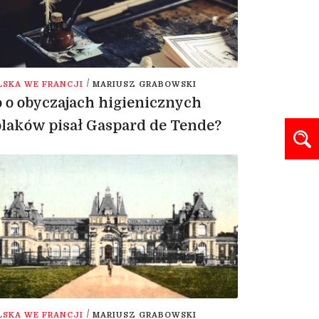
/
LSKA WE FRANCJI
MARIUSZ GRABOWSKI
 o obyczajach higienicznych
laków pisał Gaspard de Tende?
/
LSKA WE FRANCJI
MARIUSZ GRABOWSKI