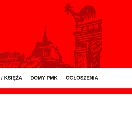
/ KSIĘŻA
DOMY PMK
OGŁOSZENIA