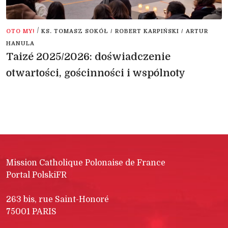
/
OTO MY!
KS. TOMASZ SOKÓŁ / ROBERT KARPIŃSKI / ARTUR
HANULA
Taizé 2025/2026: doświadczenie
otwartości, gościnności i wspólnoty
Mission Catholique Polonaise de France
Portal PolskiFR
263 bis, rue Saint-Honoré
75001 PARIS