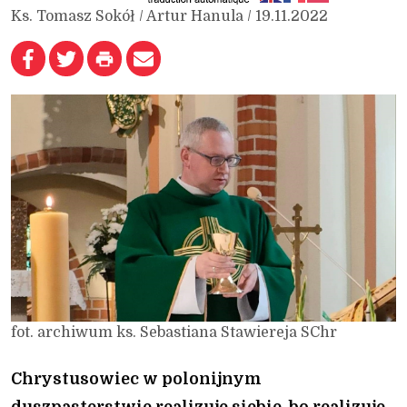
Ks. Tomasz Sokół / Artur Hanula / 19.11.2022
fot. archiwum ks. Sebastiana Stawiereja SChr
Chrystusowiec w polonijnym
duszpasterstwie realizuje siebie, bo realizuje