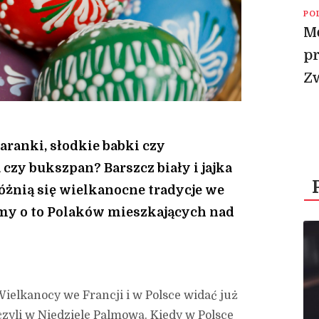
PO
Mo
pr
Z
aranki, słodkie babki czy
czy bukszpan? Barszcz biały i jajka
różnią się wielkanocne tradycje we
iśmy o to Polaków mieszkających nad
ielkanocy we Francji i w Polsce widać już
czyli w Niedzielę Palmową. Kiedy w Polsce