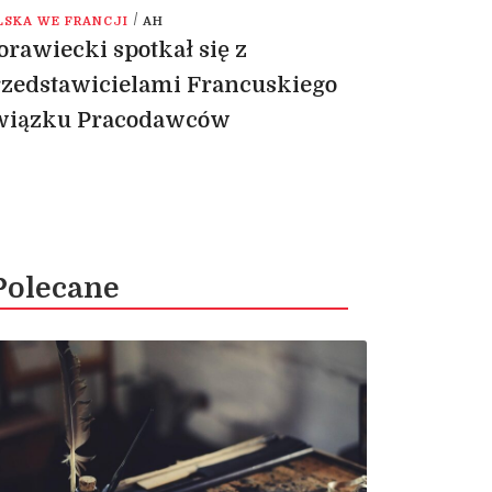
/
LSKA WE FRANCJI
AH
rawiecki spotkał się z
zedstawicielami Francuskiego
wiązku Pracodawców
Polecane