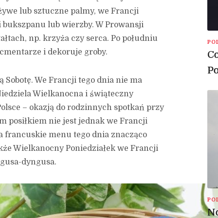
żywe lub sztuczne palmy, we Francji
mi bukszpanu lub wierzby. W Prowansji
ałtach, np. krzyża czy serca. Po południu
PO
 cmentarze i dekoruje groby.
Co
Po
ą Sobotę. We Francji tego dnia nie ma
iedziela Wielkanocna i świąteczny
Polsce – okazją do rodzinnych spotkań przy
 posiłkiem nie jest jednak we Francji
 a francuskie menu tego dnia znacząco
akże Wielkanocny Poniedziałek we Francji
igusa-dyngusa.
PO
No