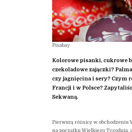
Pixabay
Kolorowe pisanki, cukrowe b
czekoladowe zajączki? Palma 
czy jagnięcina i sery? Czym 
Francji i w Polsce? Zapytal
Sekwaną.
Pierwszą różnicę w obchodzeniu W
na początku Wielkiego Tygodnia, 