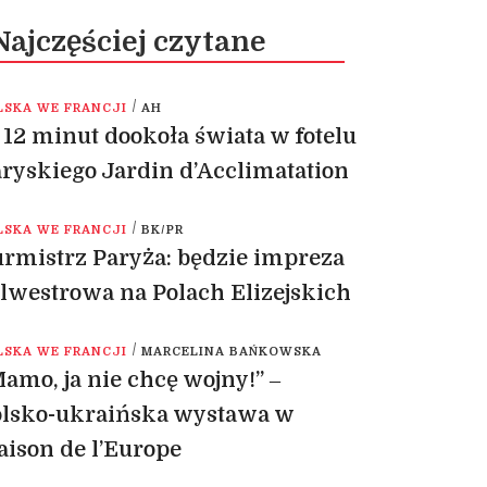
Najczęściej czytane
/
LSKA WE FRANCJI
AH
12 minut dookoła świata w fotelu
ryskiego Jardin d’Acclimatation
/
LSKA WE FRANCJI
BK/PR
rmistrz Paryża: będzie impreza
lwestrowa na Polach Elizejskich
/
LSKA WE FRANCJI
MARCELINA BAŃKOWSKA
amo, ja nie chcę wojny!” ‒
olsko-ukraińska wystawa w
ison de l’Europe