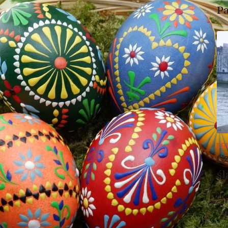
P
PO
Cz
śl