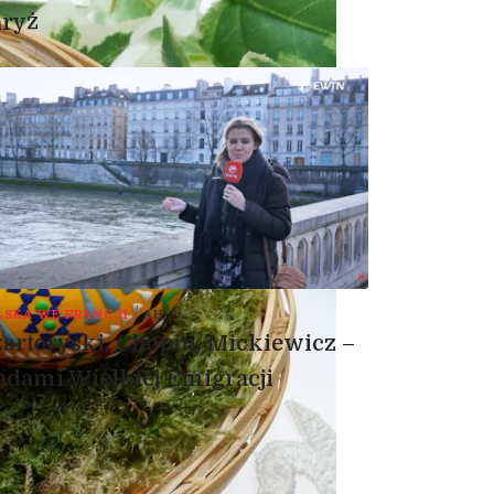
aryż
/
LSKA WE FRANCJI
AH
artoryski, Chopin, Mickiewicz –
adami Wielkiej Emigracji