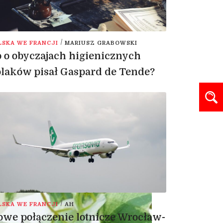
/
LSKA WE FRANCJI
MARIUSZ GRABOWSKI
 o obyczajach higienicznych
laków pisał Gaspard de Tende?
/
LSKA WE FRANCJI
AH
we połączenie lotnicze Wrocław-