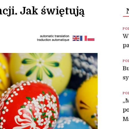
ji. Jak świętują
PO
W 
pa
PO
Bu
sy
PO
„M
p
Ma