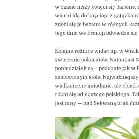
w czasie mszy święci się barwne, 
wierni idą do kościoła z gałązka
zdobi się je bezami w różnych kszt
tego dnia we Francji odwiedza się
Kolejne różnice widać np. w Wielk
święcenia pokarmów. Natomiast N
poniedziałek są – podobnie jak w 
zastawionym stole. Najważniejszym
wielkanocne śniadanie, ale obiad,
różni się od naszego polskiego. T
jest inny — nad Sekwaną brak śm