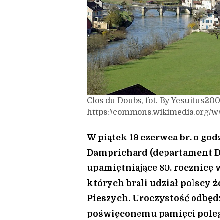
Clos du Doubs, fot. By Yesuitus200
https://commons.wikimedia.org/w
W piątek 19 czerwca br. o go
Damprichard (departament Do
upamiętniające 80. rocznicę 
których brali udział polscy ż
Pieszych. Uroczystość odbęd
poświęconemu pamięci pole