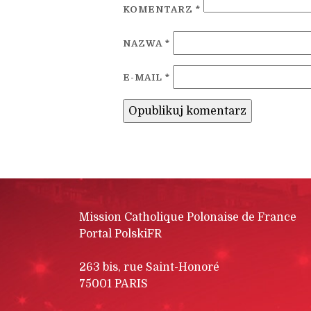
KOMENTARZ
*
NAZWA
*
E-MAIL
*
Mission Catholique Polonaise de France
Portal PolskiFR
263 bis, rue Saint-Honoré
75001 PARIS