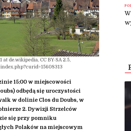
PO
W 
w
1 at de.wikipedia, CC BY-SA 2.5,
/index.php?curid=15608313
dzinie 15:00 w miejscowości
ubs) odbędą się uroczystości
walk w dolinie Clos du Doubs, w
ołnierze 2. Dywizji Strzelców
zie się przy pomniku
głych Polaków na miejscowym