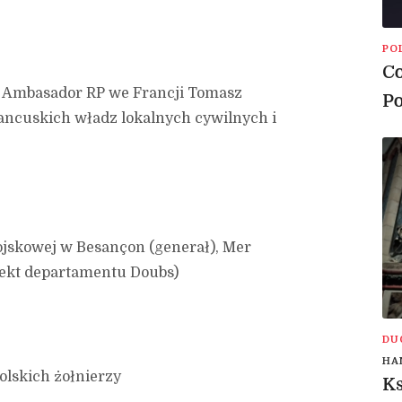
PO
Co
 Ambasador RP we Francji Tomasz
Po
rancuskich władz lokalnych cywilnych i
jskowej w Besançon (generał), Mer
ekt departamentu Doubs)
DU
HA
olskich żołnierzy
Ks