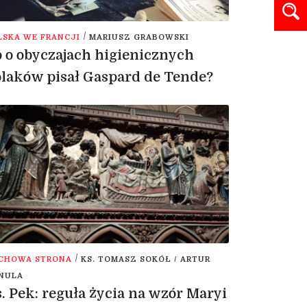
/
LSKA WE FRANCJI
MARIUSZ GRABOWSKI
 o obyczajach higienicznych
laków pisał Gaspard de Tende?
/
CHOWA STRONA
KS. TOMASZ SOKÓŁ / ARTUR
NULA
. Pek: reguła życia na wzór Maryi