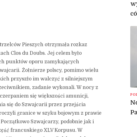
wy
có
Strzelców Pieszych otrzymała rozkaz
ch Clos du Doubs. Jej celem było
ch punktów oporu zamykających
wajcarii. Żołnierze polscy, pomimo wielu
kich przyszło im walczyć z silniejszym
rzeciwnikiem, zadanie wykonali. W nocy z
PO
czerpaniem się większości amunicji,
No
a się do Szwajcarii przez przejścia
P
kroczyli granice w szyku bojowym z prawie
 Początkowo Szwajcarzy, podobnie jak i
część francuskiego XLV Korpusu. W