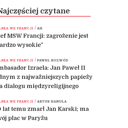
Najczęściej czytane
/
LSKA WE FRANCJI
AH
ef MSW Francji: zagrożenie jest
ardzo wysokie”
/
LSKA WE FRANCJI
PAWEŁ ROZWÓD
basador Izraela: Jan Paweł II
dnym z najważniejszych papieży
a dialogu międzyreligijnego
/
LSKA WE FRANCJI
ARTUR HANULA
 lat temu zmarł Jan Karski; ma
ój plac w Paryżu