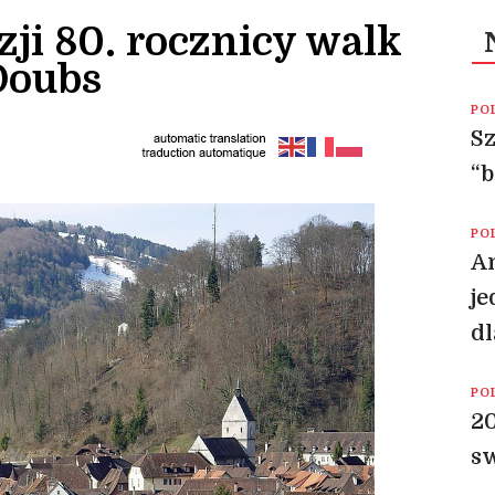
zji 80. rocznicy walk
Doubs
PO
Sz
“b
PO
Am
je
dl
PO
20
sw