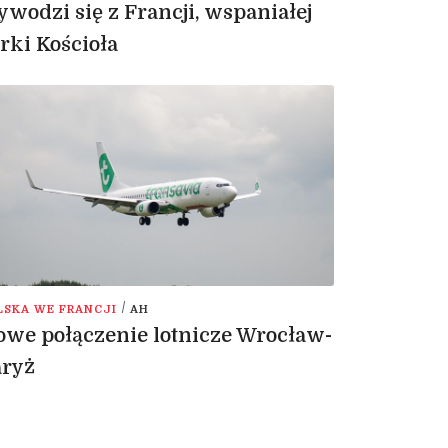
wodzi się z Francji, wspaniałej
rki Kościoła
/
LSKA WE FRANCJI
AH
we połączenie lotnicze Wrocław-
aryż