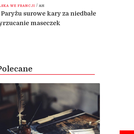
/
LSKA WE FRANCJI
AH
Paryżu surowe kary za niedbałe
yrzucanie maseczek
Polecane