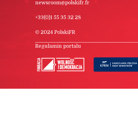
newsroom@polskifr.fr
+33(0)1 55 35 32 28
© 2024 PolskiFR
Regulamin portalu