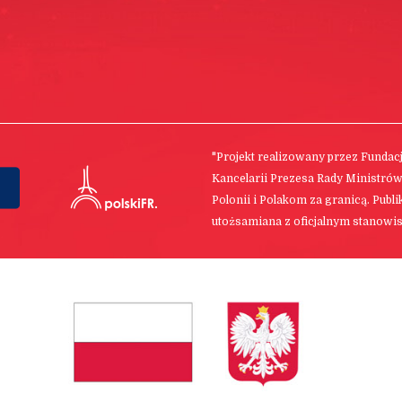
"Projekt realizowany przez Funda
Kancelarii Prezesa Rady Ministró
Polonii i Polakom za granicą. Publ
utożsamiana z oficjalnym stanowis