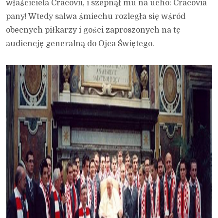
właściciela Cracovii, i szepnął mu na ucho: Cracovia
pany! Wtedy salwa śmiechu rozległa się wśród
obecnych piłkarzy i gości zaproszonych na tę
audiencję generalną do Ojca Świętego.