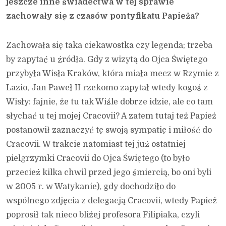
jeszcze inne świadectwa w tej sprawie
zachowały się z czasów pontyfikatu Papieża?
Zachowała się taka ciekawostka czy legenda; trzeba
by zapytać u źródła. Gdy z wizytą do Ojca Świętego
przybyła Wisła Kraków, która miała mecz w Rzymie z
Lazio, Jan Paweł II rzekomo zapytał wtedy kogoś z
Wisły: fajnie, że tu tak Wiśle dobrze idzie, ale co tam
słychać u tej mojej Cracovii? A zatem tutaj też Papież
postanowił zaznaczyć tę swoją sympatię i miłość do
Cracovii. W trakcie natomiast tej już ostatniej
pielgrzymki Cracovii do Ojca Świętego (to było
przecież kilka chwil przed jego śmiercią, bo oni byli
w 2005 r. w Watykanie), gdy dochodziło do
wspólnego zdjęcia z delegacją Cracovii, wtedy Papież
poprosił tak nieco bliżej profesora Filipiaka, czyli