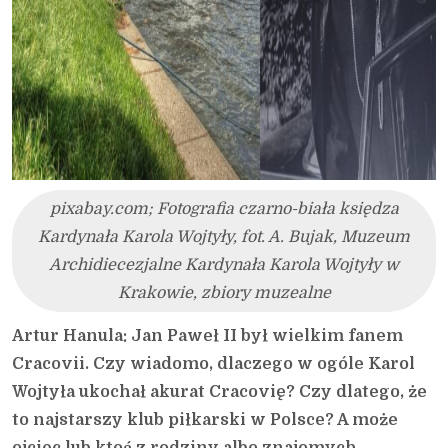
pixabay.com; Fotografia czarno-biała księdza
Kardynała Karola Wojtyły, fot. A. Bujak, Muzeum
Archidiecezjalne Kardynała Karola Wojtyły w
Krakowie, zbiory muzealne
Artur Hanula: Jan Paweł II był wielkim fanem
Cracovii. Czy wiadomo, dlaczego w ogóle Karol
Wojtyła ukochał akurat Cracovię? Czy dlatego, że
to najstarszy klub piłkarski w Polsce? A może
ojciec lub ktoś z rodziny albo znajomych