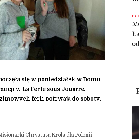
PO
Mo
Ła
o
poczęła się w poniedziałek w Domu
rancji w La Ferté sous Jouarre.
zimowych ferii potrwają do soboty.
isjonarki Chrystusa Króla dla Polonii