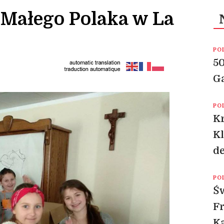
Małego Polaka w La
PO
50
Ga
PO
K
Kl
de
PO
Św
Fr
K