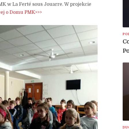
K w La Ferté sous Jouarre. W projekcie
ej o Domu PMK>>>
PO
Co
Po
DU