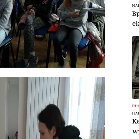
HA
Bp
e
DU
HA
Ks
wy