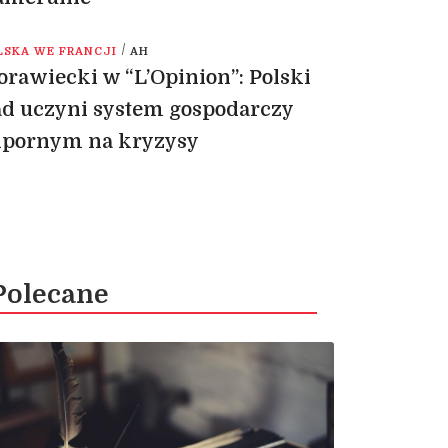
/
LSKA WE FRANCJI
AH
rawiecki w “L’Opinion”: Polski
d uczyni system gospodarczy
dpornym na kryzysy
Polecane