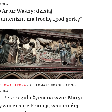
NULA
 Artur Ważny: dzisiaj
kumenizm ma trochę „pod górkę”
/
CHOWA STRONA
KS. TOMASZ SOKÓŁ / ARTUR
NULA
. Pek: reguła życia na wzór Maryi
wodzi się z Francji, wspaniałej