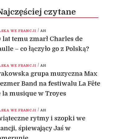
Najczęściej czytane
/
LSKA WE FRANCJI
AH
 lat temu zmarł Charles de
ulle – co łączyło go z Polską?
/
LSKA WE FRANCJI
AH
rakowska grupa muzyczna Max
ezmer Band na festiwalu La Fête
 la musique w Troyes
/
LSKA WE FRANCJI
AH
iąteczne rytmy i szopki we
ancji, śpiewający Jaś w
amerunie