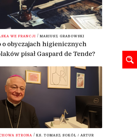
/
LSKA WE FRANCJI
MARIUSZ GRABOWSKI
 o obyczajach higienicznych
laków pisał Gaspard de Tende?
/
CHOWA STRONA
KS. TOMASZ SOKÓŁ / ARTUR