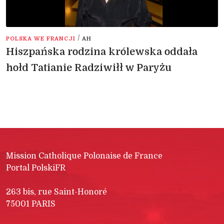
/
POLSKA WE FRANCJI
AH
Hiszpańska rodzina królewska oddała
hołd Tatianie Radziwiłł w Paryżu
Mission Catholique Polonaise de France
Portal PolskiFR
263 bis, rue Saint-Honoré
75001 PARIS