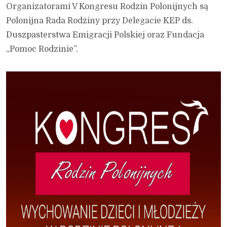
Organizatorami V Kongresu Rodzin Polonijnych są
Polonijna Rada Rodziny przy Delegacie KEP ds.
Duszpasterstwa Emigracji Polskiej oraz Fundacja
„Pomoc Rodzinie”.