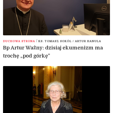
/
DUCHOWA STRONA
KS. TOMASZ SOKÓŁ / ARTUR HANULA
Bp Artur Ważny: dzisiaj ekumenizm ma
trochę „pod górkę”