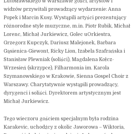
Lutosławskiego w Warszawie gości, artystów i
widzów przywitali prowadzący wydarzenie: Anna
Popek i Marcin Kusy. Wystąpili artyści prezentujący
różnorodne style muzyczne, m.in. Piotr Rubik, Michał
Lorenc, Michał Jurkiewicz, Golec uOrkiestra,
Grzegorz Kupczyk, Dariusz Malejonek, Barbara
Gąsienica-Giewont, Ricky Lion, Izabela Szafrańska i
Stanisław Plewniak (soliści), Magdalena Kołcz-
Wrzesień (skrzypce), Filharmonia im. Karola
Szymanowskiego w Krakowie, Sienna Gospel Choir z
Warszawy. Charytatywnie wystąpili prowadzący,
dyrygenci i soliści. Dyrektorem artystycznym jest
Michał Jurkiewicz.
Tego wieczoru gościem specjalnym była rodzina
Karakevic, uchodźcy z okolic Jaworowa – Wiktoria,