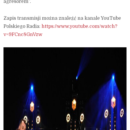
agresorem”.
Zapis transmisji można znaleźć na kanale YouTube
Polskiego Radia:
https://www.youtube.com/watch?
v=9FCnc8GnVzw