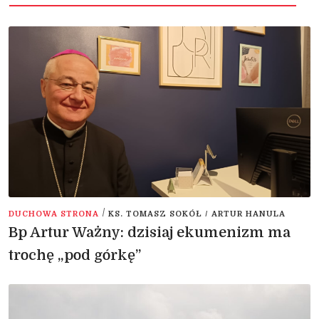
/
DUCHOWA STRONA
KS. TOMASZ SOKÓŁ / ARTUR HANULA
Bp Artur Ważny: dzisiaj ekumenizm ma
trochę „pod górkę”