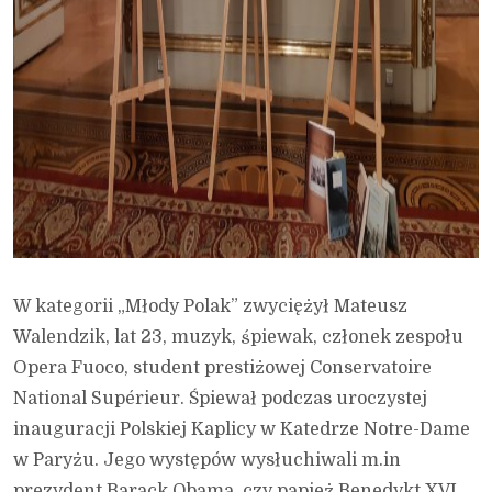
W kategorii „Młody Polak” zwyciężył Mateusz
Walendzik, lat 23, muzyk, śpiewak, członek zespołu
Opera Fuoco, student prestiżowej Conservatoire
National Supérieur. Śpiewał podczas uroczystej
inauguracji Polskiej Kaplicy w Katedrze Notre-Dame
w Paryżu. Jego występów wysłuchiwali m.in
prezydent Barack Obama, czy papież Benedykt XVI.