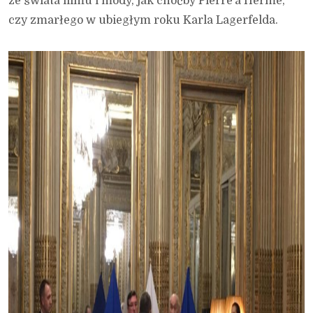
ze świata filmu i mody, jak choćby Pierre’a Hermé,
czy zmarłego w ubiegłym roku Karla Lagerfelda.