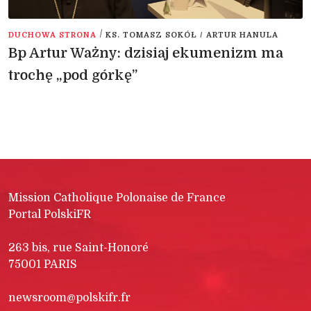
/
DUCHOWA STRONA
KS. TOMASZ SOKÓŁ / ARTUR HANULA
Bp Artur Ważny: dzisiaj ekumenizm ma
trochę „pod górkę”
Mission Catholique Polonaise de France
Portal PolskiFR
263 bis, rue Saint-Honoré
75001 PARIS
newsroom@polskifr.fr