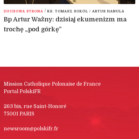
/
DUCHOWA STRONA
KS. TOMASZ SOKÓŁ / ARTUR HANULA
Bp Artur Ważny: dzisiaj ekumenizm ma
trochę „pod górkę”
Mission Catholique Polonaise de France
Portal PolskiFR
263 bis, rue Saint-Honoré
75001 PARIS
newsroom@polskifr.fr