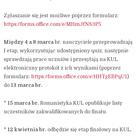
Zgłaszanie się jest możliwe poprzez formularz:
https://forms.office.com/e/MHmJfN83P5
Między 4 a 8 marca
br. nauczyciele przeprowadzają
I etap, wykorzystując udostępniony quiz, następnie
sprawdzają prace uczniów i przesyłają na KUL
elektroniczny protokół z ich wynikami (poprzez
formularz:
https://forms.office.com/e/HHTgEBPqU1
)
do
13 marca br.
*
15 marca br.
Romanistyka KUL opublikuje listę
uczestników zakwalifikowanych do finału.
*
12 kwietnia br.
odbędzie się etap finałowy na KUL.