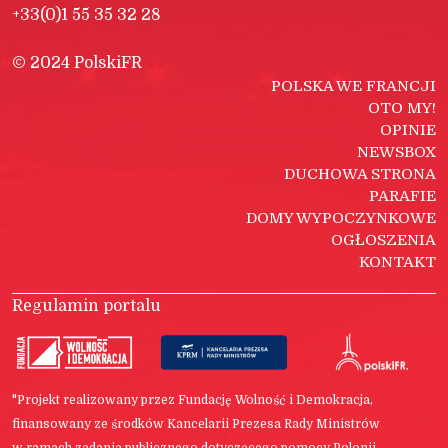
+33(0)1 55 35 32 28
© 2024 PolskiFR
POLSKA WE FRANCJI
OTO MY!
OPINIE
NEWSBOX
DUCHOWA STRONA
PARAFIE
DOMY WYPOCZYNKOWE
OGŁOSZENIA
KONTAKT
Regulamin portalu
"Projekt realizowany przez Fundację Wolność i Demokracja,
finansowany ze środków Kancelarii Prezesa Rady Ministrów
w ramach zadania publicznego dotyczącego pomocy Polonii