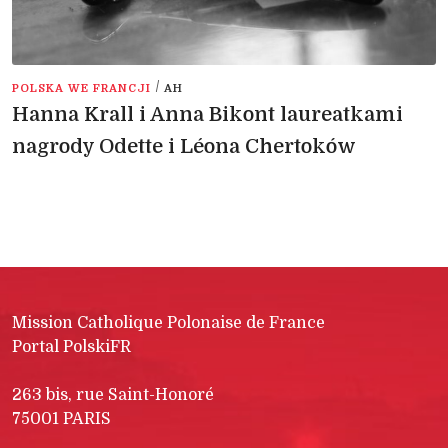
/
POLSKA WE FRANCJI
AH
Hanna Krall i Anna Bikont laureatkami
nagrody Odette i Léona Chertoków
Mission Catholique Polonaise de France
Portal PolskiFR
263 bis, rue Saint-Honoré
75001 PARIS