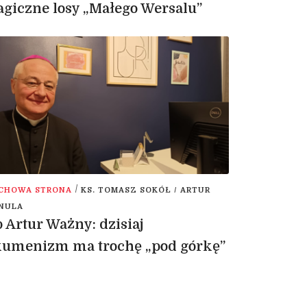
agiczne losy „Małego Wersalu”
/
CHOWA STRONA
KS. TOMASZ SOKÓŁ / ARTUR
NULA
 Artur Ważny: dzisiaj
kumenizm ma trochę „pod górkę”