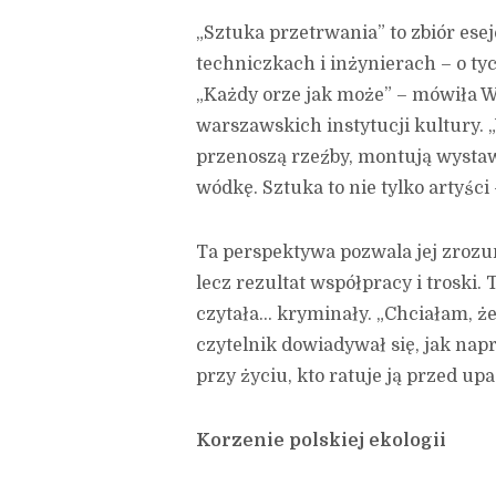
„Sztuka przetrwania” to zbiór ese
techniczkach i inżynierach – o tych
„Każdy orze jak może” – mówiła 
warszawskich instytucji kultury.
przenoszą rzeźby, montują wysta
wódkę. Sztuka to nie tylko artyści 
Ta perspektywa pozwala jej zrozu
lecz rezultat współpracy i troski. 
czytała… kryminały. „Chciałam, ż
czytelnik dowiadywał się, jak nap
przy życiu, kto ratuje ją przed up
Korzenie polskiej ekologii