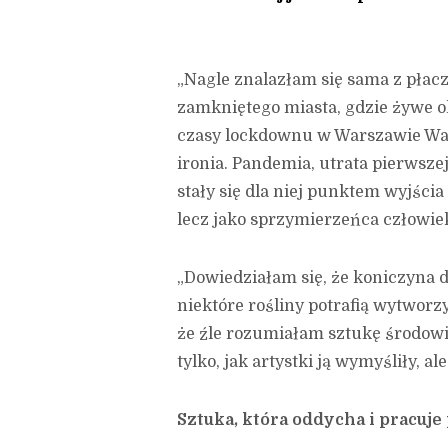
„Nagle znalazłam się sama z płac
zamkniętego miasta, gdzie żywe ok
czasy lockdownu w Warszawie Wandz
ironia. Pandemia, utrata pierwsze
stały się dla niej punktem wyjścia
lecz jako sprzymierzeńca człowie
„Dowiedziałam się, że koniczyna d
niektóre rośliny potrafią wytworz
że źle rozumiałam sztukę środowi
tylko, jak artystki ją wymyśliły, al
Sztuka, która oddycha i pracuje