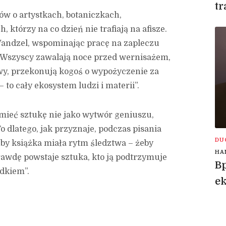
tr
jów o artystkach, botaniczkach,
, którzy na co dzień nie trafiają na afisze.
Wandzel, wspominając pracę na zapleczu
 „Wszyscy zawalają noce przed wernisażem,
wy, przekonują kogoś o wypożyczenie za
– to cały ekosystem ludzi i materii”.
mieć sztukę nie jako wytwór geniuszu,
To dlatego, jak przyznaje, podczas pisania
DU
eby książka miała rytm śledztwa – żeby
HA
rawdę powstaje sztuka, kto ją podtrzymuje
Bp
adkiem”.
e