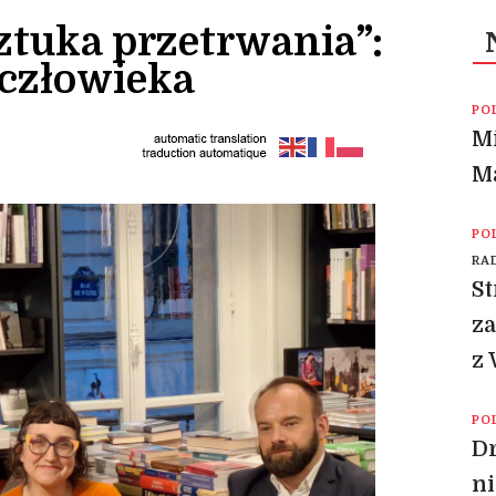
ztuka przetrwania”:
 człowieka
PO
Mi
M
PO
RA
St
za
z
PO
Dr
ni