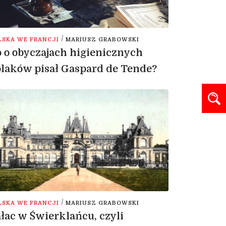
/
LSKA WE FRANCJI
MARIUSZ GRABOWSKI
 o obyczajach higienicznych
laków pisał Gaspard de Tende?
/
LSKA WE FRANCJI
MARIUSZ GRABOWSKI
łac w Świerklańcu, czyli