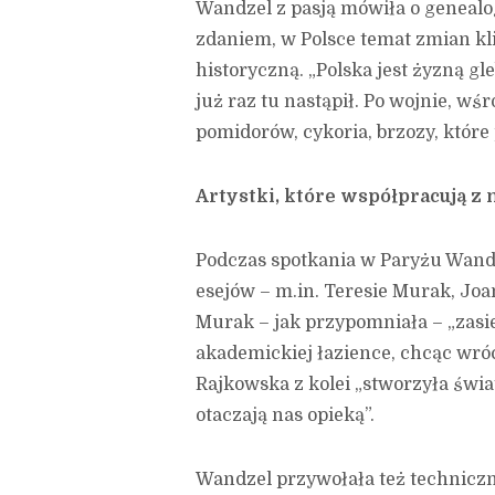
Wandzel z pasją mówiła o genealog
zdaniem, w Polsce temat zmian k
historyczną. „Polska jest żyzną gl
już raz tu nastąpił. Po wojnie, wś
pomidorów, cykoria, brzozy, które
Artystki, które współpracują z 
Podczas spotkania w Paryżu Wand
esejów – m.in. Teresie Murak, Joa
Murak – jak przypomniała – „zas
akademickiej łazience, chcąc wróci
Rajkowska z kolei „stworzyła świat
otaczają nas opieką”.
Wandzel przywołała też techniczne