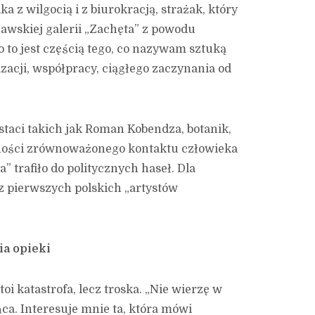
a z wilgocią i z biurokracją, strażak, który
wskiej galerii „Zachęta” z powodu
 to jest częścią tego, co nazywam sztuką
zacji, współpracy, ciągłego zaczynania od
taci takich jak Roman Kobendza, botanik,
czności zrównoważonego kontaktu człowieka
” trafiło do politycznych haseł. Dla
 z pierwszych polskich „artystów
ia opieki
oi katastrofa, lecz troska. „Nie wierzę w
ca. Interesuje mnie ta, która mówi