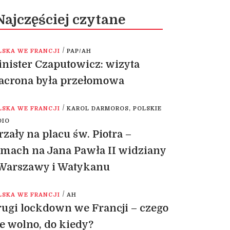
Najczęściej czytane
/
LSKA WE FRANCJI
PAP/AH
nister Czaputowicz: wizyta
acrona była przełomowa
/
LSKA WE FRANCJI
KAROL DARMOROS, POLSKIE
DIO
rzały na placu św. Piotra –
mach na Jana Pawła II widziany
 Warszawy i Watykanu
/
LSKA WE FRANCJI
AH
ugi lockdown we Francji – czego
e wolno, do kiedy?