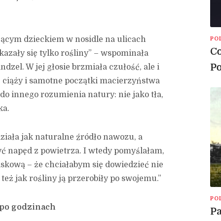
zącym dzieckiem w nosidle na ulicach
PO
Co
azały się tylko rośliny” – wspominała
Po
el. W jej głosie brzmiała czułość, ale i
j ciąży i samotne początki macierzyństwa
 do innego rozumienia natury: nie jako tła,
ka.
ziała jak naturalne źródło nawozu, a
yć napęd z powietrza. I wtedy pomyślałam,
skową – że chciałabym się dowiedzieć nie
e też jak rośliny ją przerobiły po swojemu.”
PO
 po godzinach
Pa