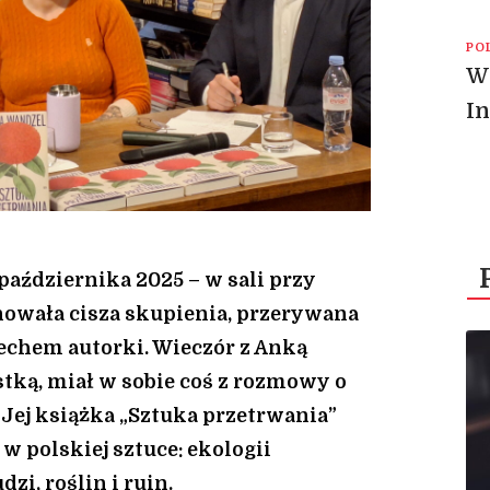
PO
Wi
In
4 października 2025 – w sali przy
owała cisza skupienia, przerywana
iechem autorki. Wieczór z Anką
stką, miał w sobie coś z rozmowy o
 Jej książka „Sztuka przetrwania”
w polskiej sztuce: ekologii
zi, roślin i ruin.