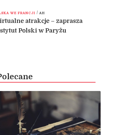
/
LSKA WE FRANCJI
AH
rtualne atrakcje – zaprasza
stytut Polski w Paryżu
Polecane