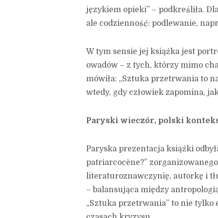
językiem opieki” – podkreśliła. Dl
ale codzienność: podlewanie, napr
W tym sensie jej książka jest por
owadów – z tych, którzy mimo ch
mówiła: „Sztuka przetrwania to na
wtedy, gdy człowiek zapomina, jak
Paryski wieczór, polski kontek
Paryska prezentacja książki odbyła
patriarcocène?” zorganizowanego
literaturoznawczynię, autorkę i 
– balansująca między antropologią
„Sztuka przetrwania” to nie tylko e
czasach kryzysu.