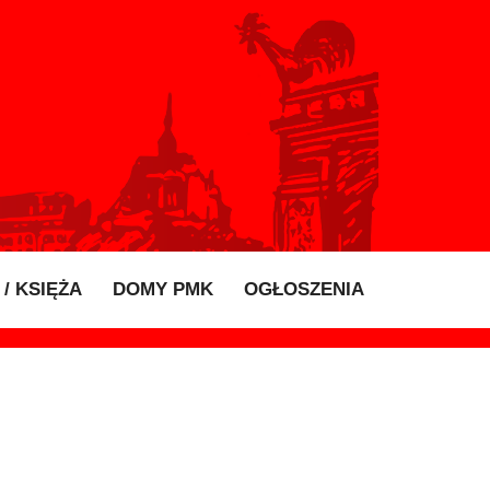
/ KSIĘŻA
DOMY PMK
OGŁOSZENIA