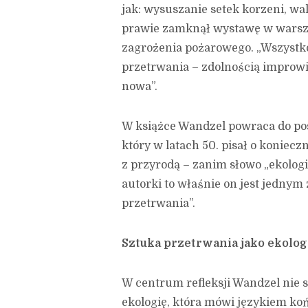
jak: wysuszanie setek korzeni, walk
prawie zamknął wystawę w warsza
zagrożenia pożarowego. „Wszystko
przetrwania – zdolnością improwi
nowa”.
W książce Wandzel powraca do pos
który w latach 50. pisał o konie
z przyrodą – zanim słowo „ekologia
autorki to właśnie on jest jednym
przetrwania”.
Sztuka przetrwania jako ekolog
W centrum refleksji Wandzel nie st
ekologię, która mówi językiem koń