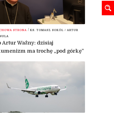
/
CHOWA STRONA
KS. TOMASZ SOKÓŁ / ARTUR
NULA
 Artur Ważny: dzisiaj
kumenizm ma trochę „pod górkę”