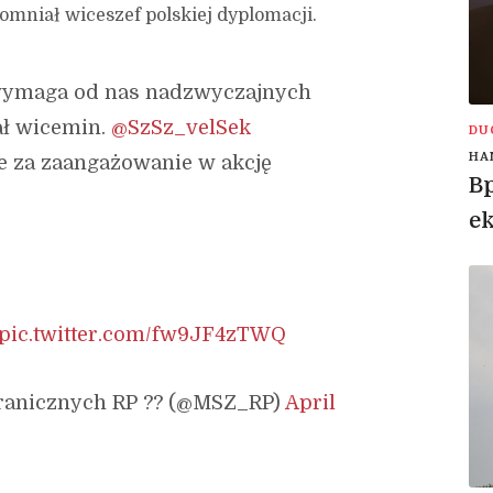
mniał wiceszef polskiej dyplomacji.
wymaga od nas nadzwyczajnych
ał wicemin.
@SzSz_velSek
DU
HA
ie za zaangażowanie w akcję
Bp
e
pic.twitter.com/fw9JF4zTWQ
ranicznych RP ?? (@MSZ_RP)
April