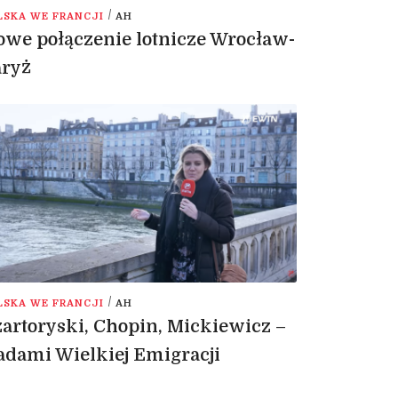
/
LSKA WE FRANCJI
AH
we połączenie lotnicze Wrocław-
aryż
/
LSKA WE FRANCJI
AH
artoryski, Chopin, Mickiewicz –
adami Wielkiej Emigracji