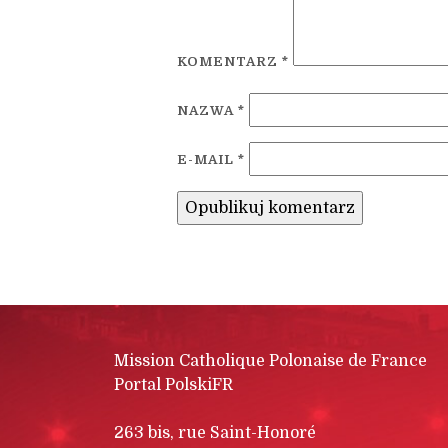
KOMENTARZ
*
NAZWA
*
E-MAIL
*
Mission Catholique Polonaise de France
Portal PolskiFR
263 bis, rue Saint-Honoré