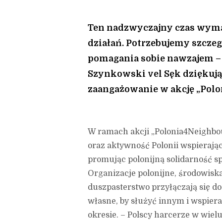
Ten nadzwyczajny czas wyma
działań. Potrzebujemy szczeg
pomagania sobie nawzajem –
Szynkowski vel Sęk dziękując
zaangażowanie w akcję „Polo
W ramach akcji „Polonia4Neighbo
oraz aktywność Polonii wspierają
promując polonijną solidarność s
Organizacje polonijne, środowiska
duszpasterstwo przyłączają się do
własne, by służyć innym i wspier
okresie. – Polscy harcerze w wie