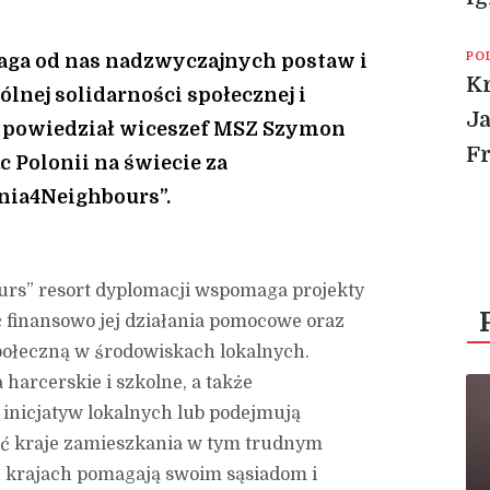
PO
ga od nas nadzwyczajnych postaw i
Kr
ólnej solidarności społecznej i
Ja
 powiedział wiceszef MSZ Szymon
F
 Polonii na świecie za
nia4Neighbours”.
urs” resort dyplomacji wspomaga projekty
c finansowo jej działania pomocowe oraz
połeczną w środowiskach lokalnych.
 harcerskie i szkolne, a także
 inicjatyw lokalnych lub podejmują
ać kraje zamieszkania w tym trudnym
lu krajach pomagają swoim sąsiadom i