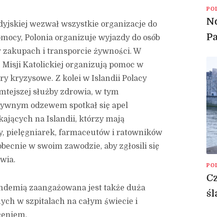
PO
No
yjskiej wezwał wszystkie organizacje do
P
omocy, Polonia organizuje wyjazdy do osób
 zakupach i transporcie żywności. W
 Misji Katolickiej organizują pomoc w
 kryzysowe. Z kolei w Islandii Polacy
mtejszej służby zdrowia, w tym
tywnym odzewem spotkał się apel
jących na Islandii, którzy mają
, pielęgniarek, farmaceutów i ratowników
becnie w swoim zawodzie, aby zgłosili się
wia.
PO
Cz
andemią zaangażowana jest także duża
śl
nych w szpitalach na całym świecie i
ceniem.