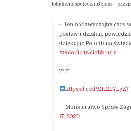
lokalnym społecznościom – przypo
– Ten nadzwyczajny czas 
postaw i działań, powiedzi
dziękując Polonii na świec
#Polonia4Neighbours
.
????
https://t.co/PMH2EYLgZ7
— Ministerstwo Spraw Zag
17, 2020