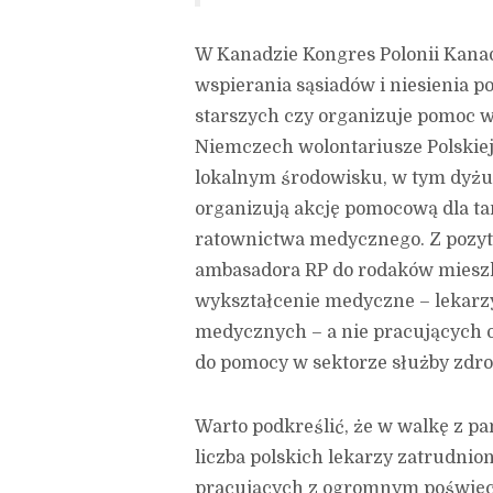
W Kanadzie Kongres Polonii Kanad
wspierania sąsiadów i niesienia p
starszych czy organizuje pomoc w
Niemczech wolontariusze Polskiej
lokalnym środowisku, w tym dyżury
organizują akcję pomocową dla ta
ratownictwa medycznego. Z pozy
ambasadora RP do rodaków mieszka
wykształcenie medyczne – lekarzy
medycznych – a nie pracujących o
do pomocy w sektorze służby zdro
Warto podkreślić, że w walkę z p
liczba polskich lekarzy zatrudnio
pracujących z ogromnym poświę