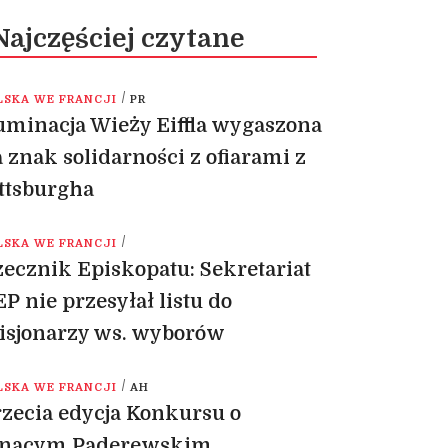
Najczęściej czytane
/
LSKA WE FRANCJI
PR
uminacja Wieży Eiffla wygaszona
 znak solidarności z ofiarami z
ttsburgha
/
LSKA WE FRANCJI
ecznik Episkopatu: Sekretariat
P nie przesyłał listu do
isjonarzy ws. wyborów
/
LSKA WE FRANCJI
AH
zecia edycja Konkursu o
gnacym Paderewskim