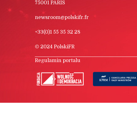
75001 PARIS
newsroom@polskifr.fr
+33(0)1 55 35 32 28
© 2024 PolskiFR
Regulamin portalu