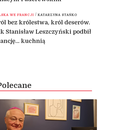
/
LSKA WE FRANCJI
KATARZYNA STAŃKO
ól bez królestwa, król deserów.
k Stanisław Leszczyński podbił
rancję… kuchnią
Polecane