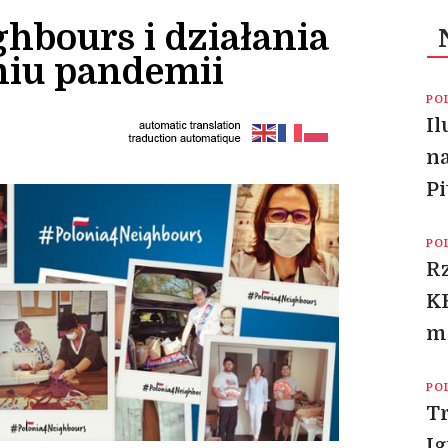
hbours i działania
niu pandemii
PO
Il
na
Pi
PO
Rz
KE
m
PO
Tr
I