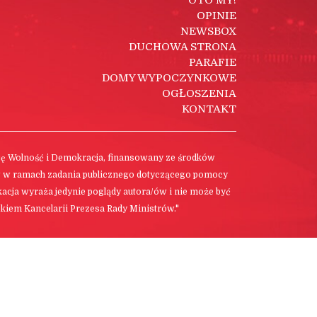
OTO MY!
OPINIE
NEWSBOX
DUCHOWA STRONA
PARAFIE
DOMY WYPOCZYNKOWE
OGŁOSZENIA
KONTAKT
cję Wolność i Demokracja, finansowany ze środków
w w ramach zadania publicznego dotyczącego pomocy
ikacja wyraża jedynie poglądy autora/ów i nie może być
kiem Kancelarii Prezesa Rady Ministrów."