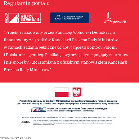
Regulamin portalu
"Projekt realizowany przez Fundację Wolność i Demokracja,
finansowany ze środków Kancelarii Prezesa Rady Ministrów
w ramach zadania publicznego dotyczącego pomocy Polonii
i Polakom za granicą. Publikacja wyraża jedynie poglądy autora/ów
i nie może być utożsamiana z oficjalnym stanowiskiem Kancelarii
Prezesa Rady Ministrów."
2026-08-07 23:15:15