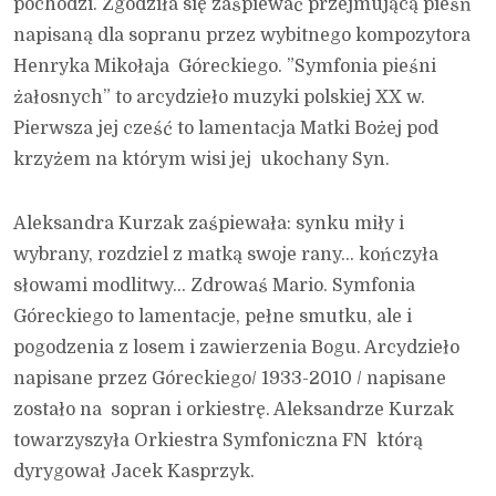
pochodzi. Zgodziła się zaśpiewać przejmującą pieśń
napisaną dla sopranu przez wybitnego kompozytora
Henryka Mikołaja Góreckiego. ”Symfonia pieśni
żałosnych” to arcydzieło muzyki polskiej XX w.
Pierwsza jej cześć to lamentacja Matki Bożej pod
krzyżem na którym wisi jej ukochany Syn.
Aleksandra Kurzak zaśpiewała: synku miły i
wybrany, rozdziel z matką swoje rany… kończyła
słowami modlitwy… Zdrowaś Mario. Symfonia
Góreckiego to lamentacje, pełne smutku, ale i
pogodzenia z losem i zawierzenia Bogu. Arcydzieło
napisane przez Góreckiego/ 1933-2010 / napisane
zostało na sopran i orkiestrę. Aleksandrze Kurzak
towarzyszyła Orkiestra Symfoniczna FN którą
dyrygował Jacek Kasprzyk.