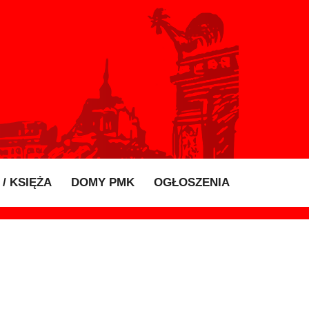
/ KSIĘŻA
DOMY PMK
OGŁOSZENIA