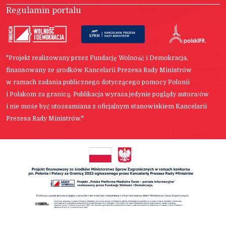
Regulamin portalu
"Projekt realizowany przez Fundację Wolność i Demokracja,
finansowany ze środków Kancelarii Prezesa Rady Ministrów
w ramach zadania publicznego dotyczącego pomocy Polonii
i Polakom za granicą. Publikacja wyraża jedynie poglądy autora/ów
i nie może być utożsamiana z oficjalnym stanowiskiem Kancelarii
Prezesa Rady Ministrów."