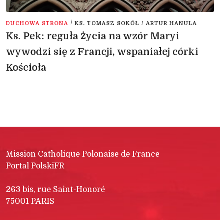
/
DUCHOWA STRONA
KS. TOMASZ SOKÓŁ / ARTUR HANULA
Ks. Pek: reguła życia na wzór Maryi
wywodzi się z Francji, wspaniałej córki
Kościoła
Mission Catholique Polonaise de France
Portal PolskiFR
263 bis, rue Saint-Honoré
75001 PARIS