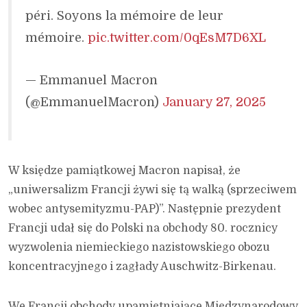
péri. Soyons la mémoire de leur
mémoire.
pic.twitter.com/0qEsM7D6XL
— Emmanuel Macron
(@EmmanuelMacron)
January 27, 2025
W księdze pamiątkowej Macron napisał, że
„uniwersalizm Francji żywi się tą walką (sprzeciwem
wobec antysemityzmu-PAP)”. Następnie prezydent
Francji udał się do Polski na obchody 80. rocznicy
wyzwolenia niemieckiego nazistowskiego obozu
koncentracyjnego i zagłady Auschwitz-Birkenau.
We Francji obchody upamiętniające Międzynarodowy