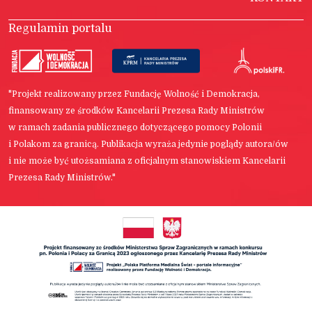
Regulamin portalu
"Projekt realizowany przez Fundację Wolność i Demokracja,
finansowany ze środków Kancelarii Prezesa Rady Ministrów
w ramach zadania publicznego dotyczącego pomocy Polonii
i Polakom za granicą. Publikacja wyraża jedynie poglądy autora/ów
i nie może być utożsamiana z oficjalnym stanowiskiem Kancelarii
Prezesa Rady Ministrów."