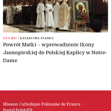
/
OTO MY!
KATARZYNA STAŃKO
Powrót Matki – wprowadzenie Ikony
Jasnogórskiej do Polskiej Kaplicy w Notre-
Dame
Mission Catholique Polonaise de France
Portal PolskiFR