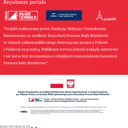
Regulamin portalu
"Projekt realizowany przez Fundację Wolność i Demokracja,
finansowany ze środków Kancelarii Prezesa Rady Ministrów
w ramach zadania publicznego dotyczącego pomocy Polonii
i Polakom za granicą. Publikacja wyraża jedynie poglądy autora/ów
i nie może być utożsamiana z oficjalnym stanowiskiem Kancelarii
Prezesa Rady Ministrów."
2026-08-08 23:15:09