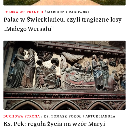
/
POLSKA WE FRANCJI
MARIUSZ GRABOWSKI
Pałac w Świerklańcu, czyli tragiczne losy
„Małego Wersalu”
/
DUCHOWA STRONA
KS. TOMASZ SOKÓŁ / ARTUR HANULA
Ks. Pek: reguła życia na wzór Maryi