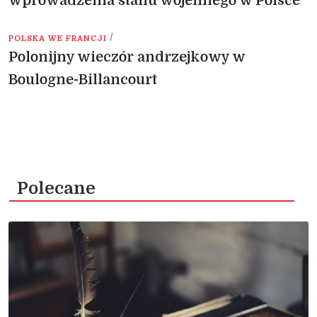
wprowadzenia stanu wojennego w Polsce
/
POLSKA WE FRANCJI
Polonijny wieczór andrzejkowy w
Boulogne-Billancourt
Polecane