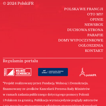
© 2024 PolskiFR
POLSKA WE FRANCJI
OTO MY!
OPINIE
NEWSBOX
DUCHOWA STRONA
PARAFIE
DOMY WYPOCZYNKOWE
OGŁOSZENIA
KONTAKT
Regulamin portalu
"Projekt realizowany przez Fundację Wolność i Demokracja,
finansowany ze środków Kancelarii Prezesa Rady Ministrów
w ramach zadania publicznego dotyczącego pomocy Polonii
i Polakom za granicą. Publikacja wyraża jedynie poglądy autora/ów
i nie może być utożsamiana z oficjalnym stanowiskiem Kancelarii