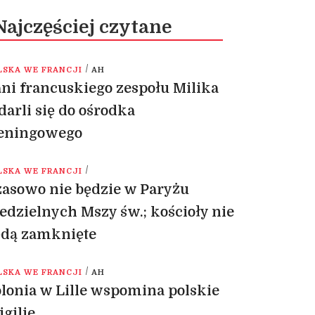
Najczęściej czytane
/
LSKA WE FRANCJI
AH
ni francuskiego zespołu Milika
arli się do ośrodka
reningowego
/
LSKA WE FRANCJI
asowo nie będzie w Paryżu
edzielnych Mszy św.; kościoły nie
ędą zamknięte
/
LSKA WE FRANCJI
AH
lonia w Lille wspomina polskie
gilie