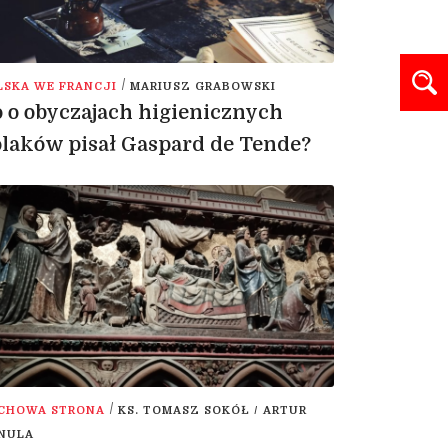
/
LSKA WE FRANCJI
MARIUSZ GRABOWSKI
 o obyczajach higienicznych
laków pisał Gaspard de Tende?
/
CHOWA STRONA
KS. TOMASZ SOKÓŁ / ARTUR
NULA