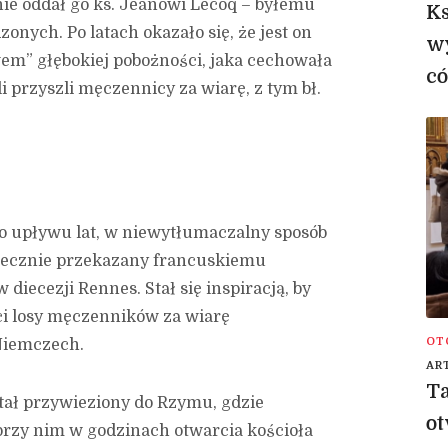
nie oddał go ks. Jeanowi Lecoq – byłemu
Ks
onych. Po latach okazało się, że jest on
wy
m” głębokiej pobożności, jaka cechowała
có
 przyszli męczennicy za wiarę, z tym bł.
o upływu lat, w niewytłumaczalny sposób
tatecznie przekazany francuskiemu
diecezji Rennes. Stał się inspiracją, by
ci losy męczenników za wiarę
OT
Niemczech.
AR
Ta
stał przywieziony do Rzymu, gdzie
ot
 przy nim w godzinach otwarcia kościoła