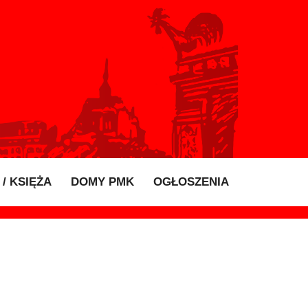
/ KSIĘŻA
DOMY PMK
OGŁOSZENIA