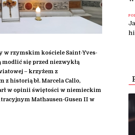
PO
J
hi
ży w rzymskim kościele Saint-Yves-
 modlić się przed niezwykłą
wiatowej – krzyżem z
z historią bł. Marcela Callo,
rł w opinii świętości w niemieckim
ntracyjnym Mathausen-Gusen II w