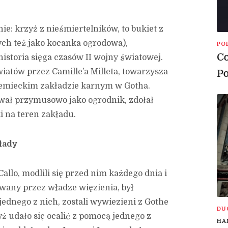
nie: krzyż z nieśmiertelników, to bukiet z
ych też jako kocanka ogrodowa),
PO
Co
istoria sięga czasów II wojny światowej.
iatów przez Camille’a Milleta, towarzysza
Po
iemieckim zakładzie karnym w Gotha.
ował przymusowo jako ogrodnik, zdołał
 na teren zakładu.
łady
allo, modlili się przed nim każdego dnia i
kowany przez władze więzienia, był
jednego z nich, zostali wywiezieni z Gothe
DU
ż udało się ocalić z pomocą jednego z
HA