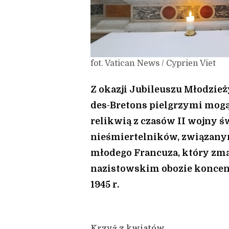
fot. Vatican News / Cyprien Viet
Z okazji Jubileuszu Młodzie
des-Bretons pielgrzymi mogą
relikwią z czasów II wojny ś
nieśmiertelników, związanym 
młodego Francuza, który zma
nazistowskim obozie konce
1945 r.
Krzyż z kwiatów