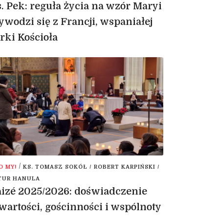
. Pek: reguła życia na wzór Maryi
wodzi się z Francji, wspaniałej
rki Kościoła
/
O MY!
KS. TOMASZ SOKÓŁ / ROBERT KARPIŃSKI /
TUR HANULA
izé 2025/2026: doświadczenie
wartości, gościnności i wspólnoty