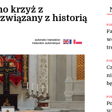
o krzyż z
związany z historią
PO
Fa
wd
t
PO
Cz
ni
b
PO
Po
Wi