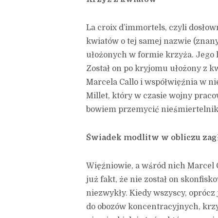
La croix d’immortels, czyli dosłow
kwiatów o tej samej nazwie (znan
ułożonych w formie krzyża. Jego h
Został on po kryjomu ułożony z kw
Marcela Callo i współwięźnia w n
Millet, który w czasie wojny prac
bowiem przemycić nieśmiertelniki
Świadek modlitw w obliczu zag
Więźniowie, a wśród nich Marcel C
już fakt, że nie został on skonfis
niezwykły. Kiedy wszyscy, oprócz 
do obozów koncentracyjnych, krzy