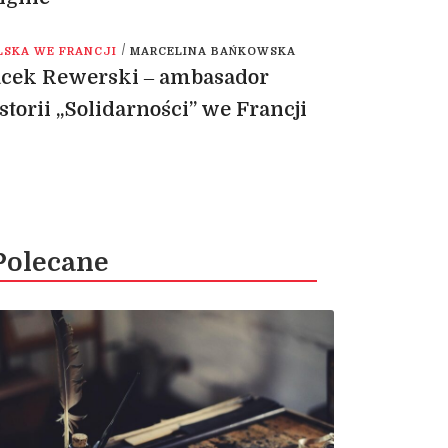
/
LSKA WE FRANCJI
MARCELINA BAŃKOWSKA
acek Rewerski ‒ ambasador
storii „Solidarności” we Francji
Polecane