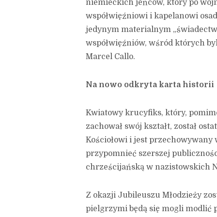
niemieckich jeńców, który po woj
współwięźniowi i kapelanowi osadz
jedynym materialnym „świadectwe
współwięźniów, wśród których byli
Marcel Callo.
Na nowo odkryta karta historii
Kwiatowy krucyfiks, który, pomim
zachował swój kształt, został os
Kościołowi i jest przechowywany w 
przypomnieć szerszej publicznoś
chrześcijańską w nazistowskich 
Z okazji Jubileuszu Młodzieży zo
pielgrzymi będą się mogli modlić