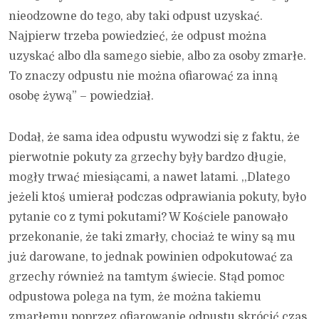
nieodzowne do tego, aby taki odpust uzyskać.
Najpierw trzeba powiedzieć, że odpust można
uzyskać albo dla samego siebie, albo za osoby zmarłe.
To znaczy odpustu nie można ofiarować za inną
osobę żywą” – powiedział.
Dodał, że sama idea odpustu wywodzi się z faktu, że
pierwotnie pokuty za grzechy były bardzo długie,
mogły trwać miesiącami, a nawet latami. ,,Dlatego
jeżeli ktoś umierał podczas odprawiania pokuty, było
pytanie co z tymi pokutami? W Kościele panowało
przekonanie, że taki zmarły, chociaż te winy są mu
już darowane, to jednak powinien odpokutować za
grzechy również na tamtym świecie. Stąd pomoc
odpustowa polega na tym, że można takiemu
zmarłemu poprzez ofiarowanie odpustu skrócić czas