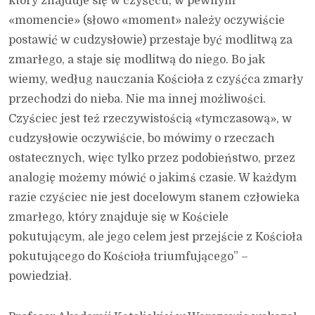
który znajduje się w czyśćcu, w pewnym
«momencie» (słowo «moment» należy oczywiście
postawić w cudzysłowie) przestaje być modlitwą za
zmarłego, a staje się modlitwą do niego. Bo jak
wiemy, według nauczania Kościoła z czyśćca zmarły
przechodzi do nieba. Nie ma innej możliwości.
Czyściec jest też rzeczywistością «tymczasową», w
cudzysłowie oczywiście, bo mówimy o rzeczach
ostatecznych, więc tylko przez podobieństwo, przez
analogię możemy mówić o jakimś czasie. W każdym
razie czyściec nie jest docelowym stanem człowieka
zmarłego, który znajduje się w Kościele
pokutującym, ale jego celem jest przejście z Kościoła
pokutującego do Kościoła triumfującego” –
powiedział.