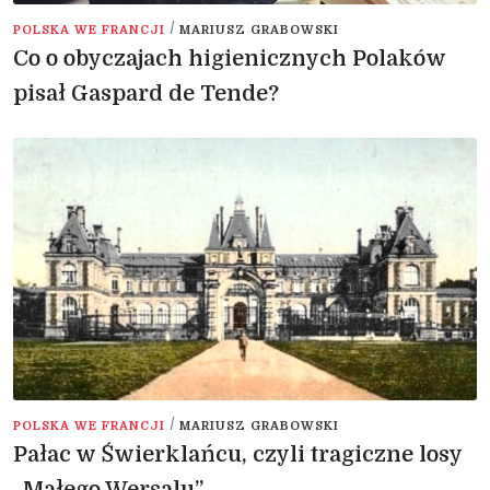
/
POLSKA WE FRANCJI
MARIUSZ GRABOWSKI
Co o obyczajach higienicznych Polaków
pisał Gaspard de Tende?
/
POLSKA WE FRANCJI
MARIUSZ GRABOWSKI
Pałac w Świerklańcu, czyli tragiczne losy
„Małego Wersalu”