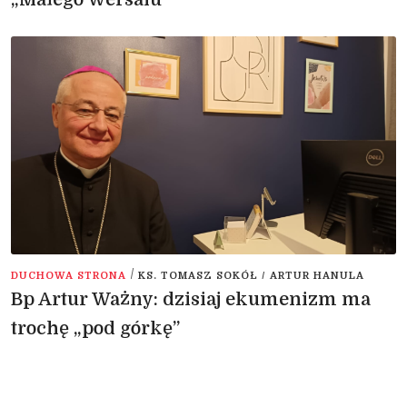
/
DUCHOWA STRONA
KS. TOMASZ SOKÓŁ / ARTUR HANULA
Bp Artur Ważny: dzisiaj ekumenizm ma
trochę „pod górkę”