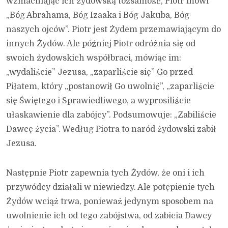
wzmacniając ich żydowską tożsamość, Piotr mówi
„Bóg Abrahama, Bóg Izaaka i Bóg Jakuba, Bóg
naszych ojców”. Piotr jest Żydem przemawiającym do
innych Żydów. Ale później Piotr odróżnia się od
swoich żydowskich współbraci, mówiąc im:
„wydaliście” Jezusa, „zaparliście się” Go przed
Piłatem, który „postanowił Go uwolnić”, „zaparliście
się Świętego i Sprawiedliwego, a wyprosiliście
ułaskawienie dla zabójcy”. Podsumowuje: „Zabiliście
Dawcę życia”. Według Piotra to naród żydowski zabił
Jezusa.
Następnie Piotr zapewnia tych Żydów, że oni i ich
przywódcy działali w niewiedzy. Ale potępienie tych
Żydów wciąż trwa, ponieważ jedynym sposobem na
uwolnienie ich od tego zabójstwa, od zabicia Dawcy