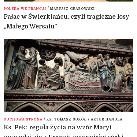
/
POLSKA WE FRANCJI
MARIUSZ GRABOWSKI
Pałac w Świerklańcu, czyli tragiczne losy
„Małego Wersalu”
/
DUCHOWA STRONA
KS. TOMASZ SOKÓŁ / ARTUR HANULA
Ks. Pek: reguła życia na wzór Maryi